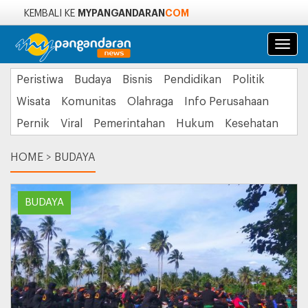
MYPANGANDARAN
COM
KEMBALI KE
Navi
Peristiwa
Budaya
Bisnis
Pendidikan
Politik
Wisata
Komunitas
Olahraga
Info Perusahaan
Pernik
Viral
Pemerintahan
Hukum
Kesehatan
HOME
>
BUDAYA
BUDAYA