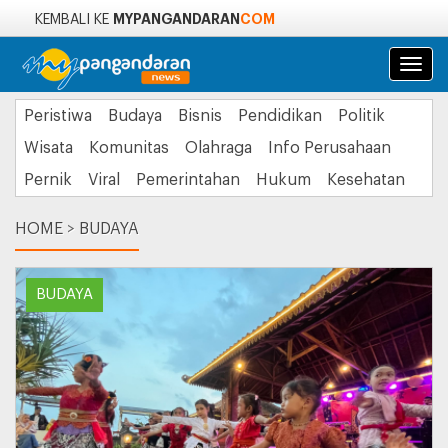
MYPANGANDARAN
COM
KEMBALI KE
Navi
Peristiwa
Budaya
Bisnis
Pendidikan
Politik
Wisata
Komunitas
Olahraga
Info Perusahaan
Pernik
Viral
Pemerintahan
Hukum
Kesehatan
HOME
>
BUDAYA
BUDAYA