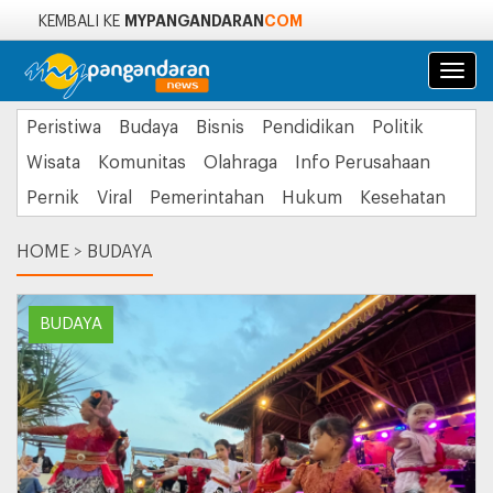
MYPANGANDARAN
COM
KEMBALI KE
Navi
Peristiwa
Budaya
Bisnis
Pendidikan
Politik
Wisata
Komunitas
Olahraga
Info Perusahaan
Pernik
Viral
Pemerintahan
Hukum
Kesehatan
HOME
>
BUDAYA
BUDAYA