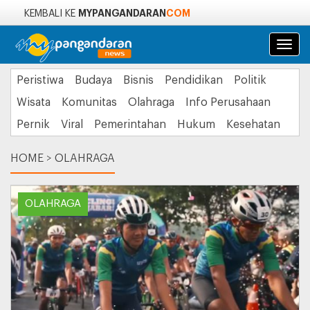
MYPANGANDARAN
COM
KEMBALI KE
Navi
Peristiwa
Budaya
Bisnis
Pendidikan
Politik
Wisata
Komunitas
Olahraga
Info Perusahaan
Pernik
Viral
Pemerintahan
Hukum
Kesehatan
HOME
>
OLAHRAGA
OLAHRAGA