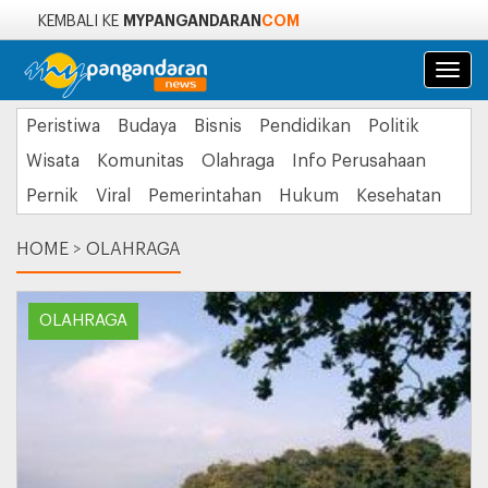
MYPANGANDARAN
COM
KEMBALI KE
Navi
Peristiwa
Budaya
Bisnis
Pendidikan
Politik
Wisata
Komunitas
Olahraga
Info Perusahaan
Pernik
Viral
Pemerintahan
Hukum
Kesehatan
HOME
>
OLAHRAGA
OLAHRAGA