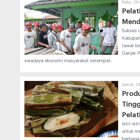
Rabu, 29
Pelat
Mend
Sukses d
Kabupate
tawar b
Ganjar 
swadaya ekonomi masyarakat setempat.
Jum'at, 
Produ
Tingg
Pelat
Istri-is
untuk m
berbagai