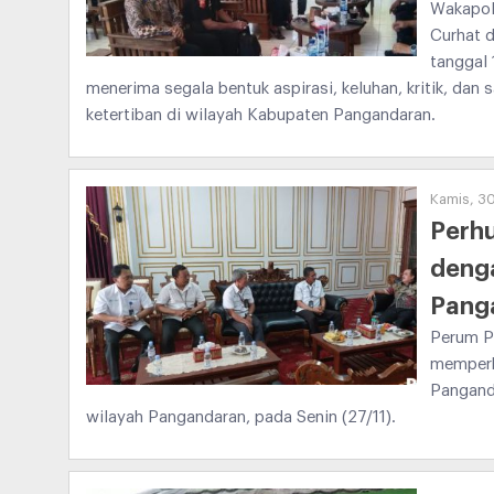
Wakapol
Curhat d
tanggal 
menerima segala bentuk aspirasi, keluhan, kritik, dan
ketertiban di wilayah Kabupaten Pangandaran.
Kamis, 3
Perh
deng
Pang
Perum P
memperk
Panganda
wilayah Pangandaran, pada Senin (27/11).