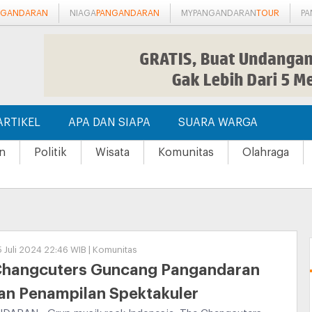
NGANDARAN
NIAGA
PANGANDARAN
MYPANGANDARAN
TOUR
P
ARTIKEL
APA DAN SIAPA
SUARA WARGA
n
Politik
Wisata
Komunitas
Olahraga
5 Juli 2024 22:46 WIB | Komunitas
Changcuters Guncang Pangandaran
an Penampilan Spektakuler