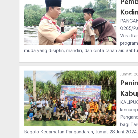
Pembi
Kodi
PANGAND
0265/Pa
Wira Kar
program 
muda yang disiplin, mandiri, dan cinta tanah air. Sabtu
Jum'at, 2
Penin
Kabu
KALIPUC
kemampu
Pangand
bagi Tar
Bagolo Kecamatan Pangandaran, Jumat 28 Juni 2024.