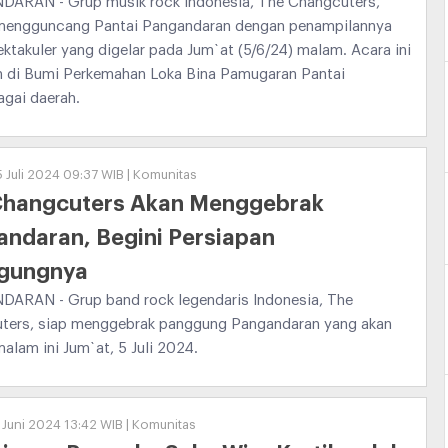
ARAN - Grup musik rock Indonesia, The Changcuters,
mengguncang Pantai Pangandaran dengan penampilannya
ktakuler yang digelar pada Jum`at (5/6/24) malam. Acara ini
n di Bumi Perkemahan Loka Bina Pamugaran Pantai
agai daerah.
5 Juli 2024 09:37 WIB | Komunitas
Changcuters Akan Menggebrak
ndaran, Begini Persiapan
gungnya
ARAN - Grup band rock legendaris Indonesia, The
ters, siap menggebrak panggung Pangandaran yang akan
malam ini Jum`at, 5 Juli 2024.
 Juni 2024 13:42 WIB | Komunitas