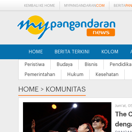
KEMBALI KE HOME
MYPANGANDARAN
COM
BERITA
PA
HOME
BERITA TERKINI
KOLOM
Peristiwa
Budaya
Bisnis
Pendidika
Pemerintahan
Hukum
Kesehatan
HOME
>
KOMUNITAS
Jum'at, 0
The 
deng