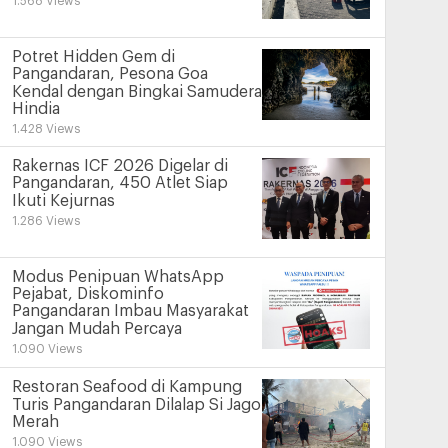
1.568 Views
Potret Hidden Gem di
Pangandaran, Pesona Goa
Kendal dengan Bingkai Samudera
Hindia
1.428 Views
Rakernas ICF 2026 Digelar di
Pangandaran, 450 Atlet Siap
Ikuti Kejurnas
1.286 Views
Modus Penipuan WhatsApp
Pejabat, Diskominfo
Pangandaran Imbau Masyarakat
Jangan Mudah Percaya
1.090 Views
Restoran Seafood di Kampung
Turis Pangandaran Dilalap Si Jago
Merah
1.090 Views