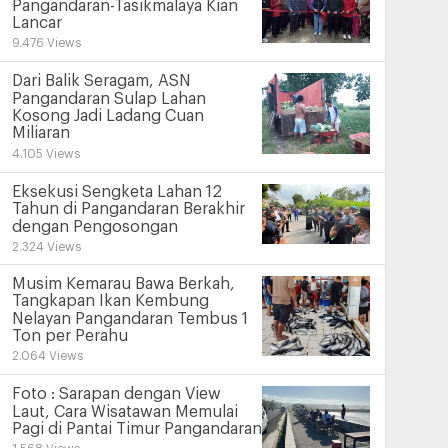
Pangandaran-Tasikmalaya Kian
Lancar
9.476 Views
Dari Balik Seragam, ASN
Pangandaran Sulap Lahan
Kosong Jadi Ladang Cuan
Miliaran
4.105 Views
Eksekusi Sengketa Lahan 12
Tahun di Pangandaran Berakhir
dengan Pengosongan
2.324 Views
Musim Kemarau Bawa Berkah,
Tangkapan Ikan Kembung
Nelayan Pangandaran Tembus 1
Ton per Perahu
2.064 Views
Foto : Sarapan dengan View
Laut, Cara Wisatawan Memulai
Pagi di Pantai Timur Pangandaran