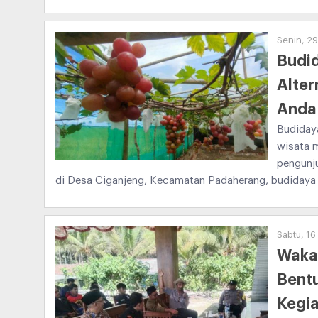
Senin, 29
Budid
Alter
Anda 
Budidaya
wisata m
pengunju
di Desa Ciganjeng, Kecamatan Padaherang, budidaya in
Sabtu, 1
Waka
Bentu
Kegia