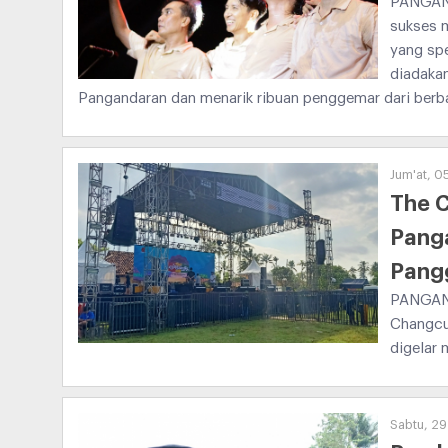
PANGAND
sukses 
yang spe
diadaka
Pangandaran dan menarik ribuan penggemar dari berb
Jum'at, 0
The 
Panga
Pang
PANGAND
Changcu
digelar 
Sabtu, 29