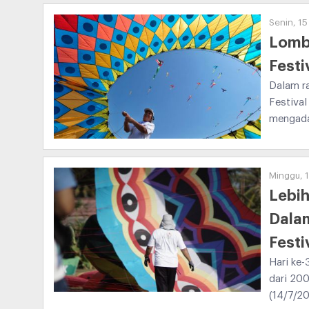
Senin, 15
Lomba
Festi
Dalam r
Festiva
mengada
Minggu, 1
Lebih
Dalam
Festi
Hari ke-
dari 200
(14/7/20