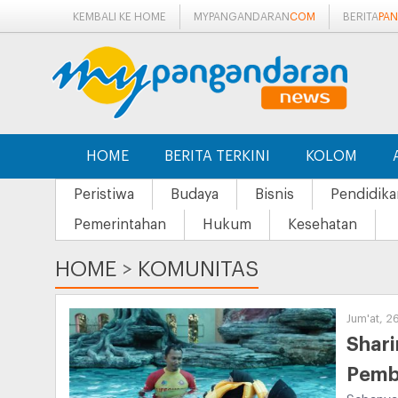
KEMBALI KE HOME
MYPANGANDARAN
COM
BERITA
PA
HOME
BERITA TERKINI
KOLOM
Peristiwa
Budaya
Bisnis
Pendidika
Pemerintahan
Hukum
Kesehatan
HOME
>
KOMUNITAS
Jum'at, 2
Shari
Pemb