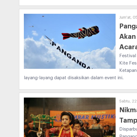
Jum'at, 0
Panga
Akan 
Acar
Festival
Kite Fes
Ketapan
layang-layang dapat disaksikan dalam event ini.
Sabtu, 22
Nikma
Tampi
Disparb
Pangand