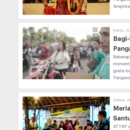
Amphitet
Kamis, 30
Bagi-
Pang
Beberap
momentu
gratis b
Pangand
Selasa, 2
Meri
Sant
ATTAP a