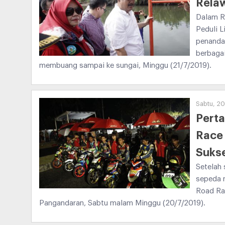
Relaw
Dalam Ra
Peduli 
penanda
berbagai
membuang sampai ke sungai, Minggu (21/7/2019).
Sabtu, 20
Perta
Race 
Suks
Setelah 
sepeda m
Road Ra
Pangandaran, Sabtu malam Minggu (20/7/2019).