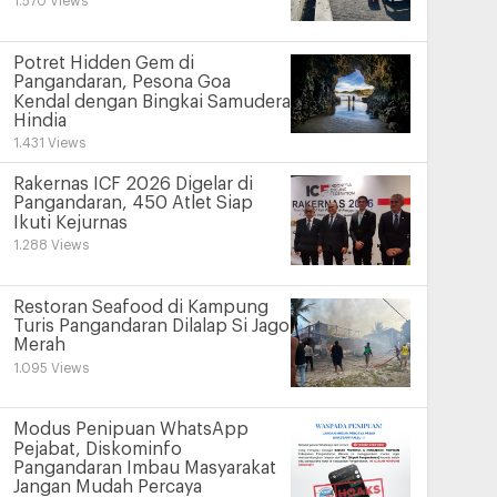
1.570 Views
Potret Hidden Gem di
Pangandaran, Pesona Goa
Kendal dengan Bingkai Samudera
Hindia
1.431 Views
Rakernas ICF 2026 Digelar di
Pangandaran, 450 Atlet Siap
Ikuti Kejurnas
1.288 Views
Restoran Seafood di Kampung
Turis Pangandaran Dilalap Si Jago
Merah
1.095 Views
Modus Penipuan WhatsApp
Pejabat, Diskominfo
Pangandaran Imbau Masyarakat
Jangan Mudah Percaya