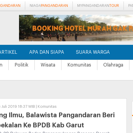
NGANDARAN
NIAGA
PANGANDARAN
MYPANGANDARAN
TOUR
P
ARTIKEL
APA DAN SIAPA
SUARA WARGA
n
Politik
Wisata
Komunitas
Olahraga
6 Juli 2019 18:37 WIB | Komunitas
ng Ilmu, Balawista Pangandaran Beri
ekalan Ke BPDB Kab Garut