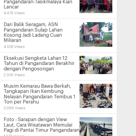
Pangandaran-Tasikmalaya Kian
Lancar
9.479 Views
Dari Balik Seragam, ASN
Pangandaran Sulap Lahan
Kosong Jadi Ladang Cuan
Miliaran
4.108 Views
Eksekusi Sengketa Lahan 12
Tahun di Pangandaran Berakhir
dengan Pengosongan
2.326 Views
Musim Kemarau Bawa Berkah,
Tangkapan Ikan Kembung
Nelayan Pangandaran Tembus 1
Ton per Perahu
2.066 Views
Foto : Sarapan dengan View
Laut, Cara Wisatawan Memulai
Pagi di Pantai Timur Pangandaran