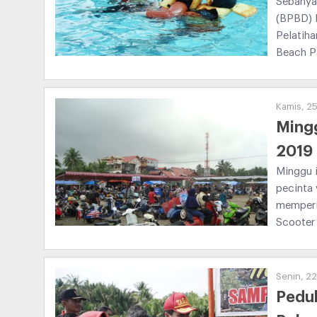
Sebanya
(BPBD) K
Pelatih
Beach P
Kamis, 25
Mingg
2019 
Minggu i
pecinta 
memperin
Scooter 
Senin, 22
Pedul