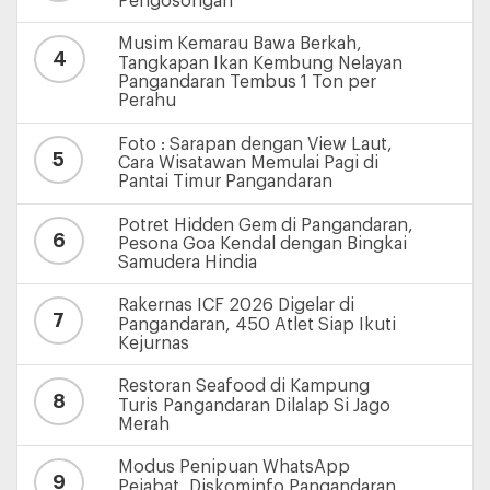
Pengosongan
Musim Kemarau Bawa Berkah,
4
Tangkapan Ikan Kembung Nelayan
Pangandaran Tembus 1 Ton per
Perahu
Foto : Sarapan dengan View Laut,
5
Cara Wisatawan Memulai Pagi di
Pantai Timur Pangandaran
Potret Hidden Gem di Pangandaran,
6
Pesona Goa Kendal dengan Bingkai
Samudera Hindia
Rakernas ICF 2026 Digelar di
7
Pangandaran, 450 Atlet Siap Ikuti
Kejurnas
Restoran Seafood di Kampung
8
Turis Pangandaran Dilalap Si Jago
Merah
Modus Penipuan WhatsApp
9
Pejabat, Diskominfo Pangandaran