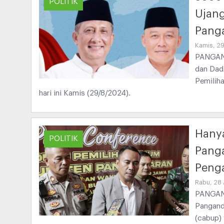
POLITIK
Ujang
Pang
Kamis, 2
PANGAND
dan Dad
Pemilih
hari ini Kamis (29/8/2024).
Hanya
POLITIK
Pang
Peng
Rabu, 28
PANGAND
Pangand
(cabup)