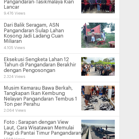
Pangandaran-Tasikmalaya Kian
Lancar
9.476 Views
Dari Balik Seragam, ASN
Pangandaran Sulap Lahan
Kosong Jadi Ladang Cuan
Miliaran
4.105 Views
Eksekusi Sengketa Lahan 12
Tahun di Pangandaran Berakhir
dengan Pengosongan
2.324 Views
Musim Kemarau Bawa Berkah,
Tangkapan Ikan Kembung
Nelayan Pangandaran Tembus 1
Ton per Perahu
2.064 Views
Foto : Sarapan dengan View
Laut, Cara Wisatawan Memulai
Pagi di Pantai Timur Pangandaran