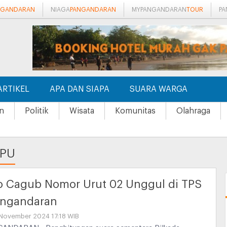
NGANDARAN
NIAGA
PANGANDARAN
MYPANGANDARAN
TOUR
P
ARTIKEL
APA DAN SIAPA
SUARA WARGA
n
Politik
Wisata
Komunitas
Olahraga
KPU
o Cagub Nomor Urut 02 Unggul di TPS
angandaran
 November 2024 17:18 WIB