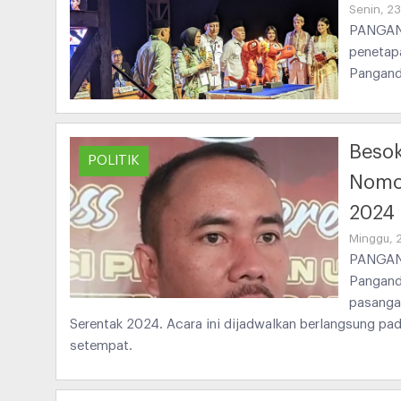
Senin, 2
PANGAND
penetap
Pangand
Beso
POLITIK
Nomor
2024
Minggu, 
PANGAND
Pangand
pasangan
Serentak 2024. Acara ini dijadwalkan berlangsung pa
setempat.