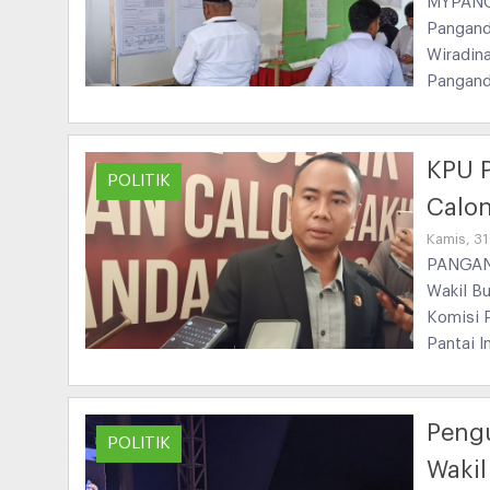
MYPANGA
Pangand
Wiradin
Pangand
KPU P
POLITIK
Calon
Kamis, 3
PANGAND
Wakil B
Komisi 
Pantai 
Peng
POLITIK
Wakil