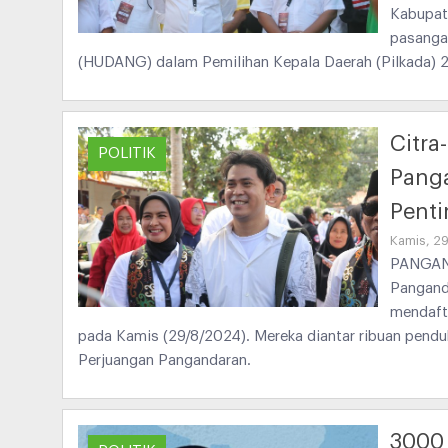
Kabupat
pasanga
(HUDANG) dalam Pemilihan Kepala Daerah (Pilkada) 
Citra
POLITIK
Panga
Penti
Kamis, 2
PANGAND
Panganda
mendaft
pada Kamis (29/8/2024). Mereka diantar ribuan pen
Perjuangan Pangandaran.
3000 