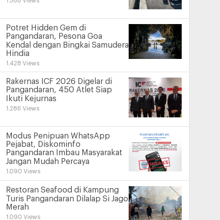
1.568 Views
Potret Hidden Gem di
Pangandaran, Pesona Goa
Kendal dengan Bingkai Samudera
Hindia
1.428 Views
Rakernas ICF 2026 Digelar di
Pangandaran, 450 Atlet Siap
Ikuti Kejurnas
1.286 Views
Modus Penipuan WhatsApp
Pejabat, Diskominfo
Pangandaran Imbau Masyarakat
Jangan Mudah Percaya
1.090 Views
Restoran Seafood di Kampung
Turis Pangandaran Dilalap Si Jago
Merah
1.090 Views