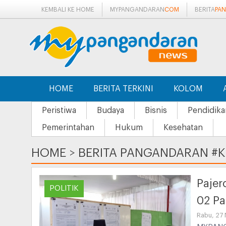
KEMBALI KE HOME
MYPANGANDARAN
COM
BERITA
PA
HOME
BERITA TERKINI
KOLOM
Peristiwa
Budaya
Bisnis
Pendidika
Pemerintahan
Hukum
Kesehatan
HOME
>
BERITA PANGANDARAN #
Pajer
POLITIK
02 P
Rabu, 27