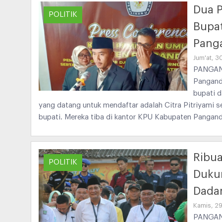
Dua P
POLITIK
Bupat
Pang
Jum'at, 
PANGAND
Pangand
bupati 
yang datang untuk mendaftar adalah Citra Pitriyami s
bupati. Mereka tiba di kantor KPU Kabupaten Pangand
Ribua
POLITIK
Dukun
Dadan
Kamis, 2
PANGAND