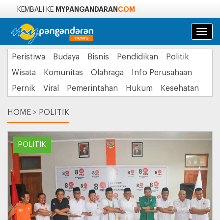
MYPANGANDARAN
COM
KEMBALI KE
Navi
Peristiwa
Budaya
Bisnis
Pendidikan
Politik
Wisata
Komunitas
Olahraga
Info Perusahaan
Pernik
Viral
Pemerintahan
Hukum
Kesehatan
HOME
>
POLITIK
POLITIK