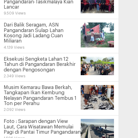
Pangandaran-Tasikmalaya Kian
Lancar
9.509 Views
Dari Balik Seragam, ASN
Pangandaran Sulap Lahan
Kosong Jadi Ladang Cuan
Miliaran
4.139 Views
Eksekusi Sengketa Lahan 12
Tahun di Pangandaran Berakhir
dengan Pengosongan
2.349 Views
Musim Kemarau Bawa Berkah,
Tangkapan Ikan Kembung
Nelayan Pangandaran Tembus 1
Ton per Perahu
2.092 Views
Foto : Sarapan dengan View
Laut, Cara Wisatawan Memulai
Pagi di Pantai Timur Pangandaran