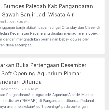
n! Bumdes Paledah Kab Pangandaran
 Sawah Banjir Jadi Wisata Air
April 2021 18:39 WIB
ngganan banjir akibat luapan sungai Citanduy dan Ciseel di
ledah Kecamatan Padaherang disulap menjadi arena objek
air dengan menghadirkan permainan bebek gowes oleh
tah desa setempat.
barkan Buka Pertengaan Desember
 Soft Opening Aquarium Piamari
andaran Ditunda
4 Desember 2020 07:13 WIB
an PangandaranÂ IntegratedÂ AquariumÂ andÂ Marine
 InstituteÂ (PIAMARI) di Pangandaran ditunda. Padahal
nya akan melakukanÂ soft openingÂ pada pertengah