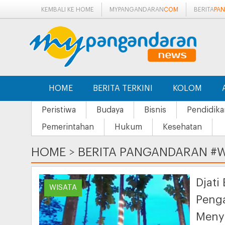
KEMBALI KE HOME
MYPANGANDARAN
COM
BERITA
PA
HOME
BERITA TERKINI
KOLOM
Peristiwa
Budaya
Bisnis
Pendidika
Pemerintahan
Hukum
Kesehatan
HOME
>
BERITA PANGANDARAN #W
Djati
WISATA
Penga
Menya