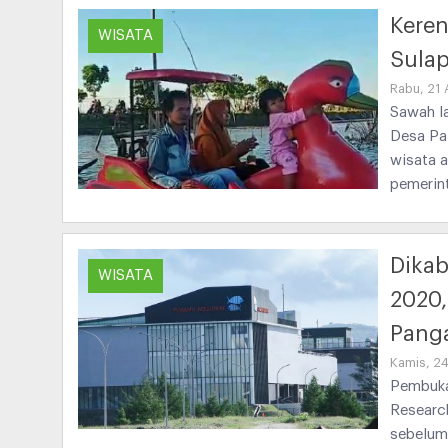
Kere
WISATA
Sulap
Rabu, 21 
Sawah la
Desa Pa
wisata 
pemerin
Dika
WISATA
2020,
Pang
Kamis, 2
Pembuka
Research
sebelum