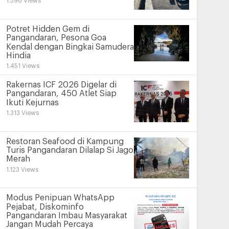
1.596 Views
Potret Hidden Gem di
Pangandaran, Pesona Goa
Kendal dengan Bingkai Samudera
Hindia
1.451 Views
Rakernas ICF 2026 Digelar di
Pangandaran, 450 Atlet Siap
Ikuti Kejurnas
1.313 Views
Restoran Seafood di Kampung
Turis Pangandaran Dilalap Si Jago
Merah
1.123 Views
Modus Penipuan WhatsApp
Pejabat, Diskominfo
Pangandaran Imbau Masyarakat
Jangan Mudah Percaya