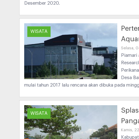
Desember 2020.
Pert
WISATA
Aqua
Selasa, 
Piamari
Research
Perikana
Desa Ba
mulai tahun 2017 lalu rencana akan dibuka pada ming
Splas
WISATA
Pang
Kamis, 2
Kabupat