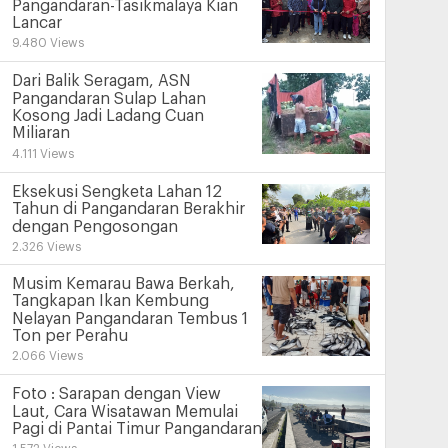
Pangandaran-Tasikmalaya Kian
Lancar
9.480 Views
Dari Balik Seragam, ASN
Pangandaran Sulap Lahan
Kosong Jadi Ladang Cuan
Miliaran
4.111 Views
Eksekusi Sengketa Lahan 12
Tahun di Pangandaran Berakhir
dengan Pengosongan
2.326 Views
Musim Kemarau Bawa Berkah,
Tangkapan Ikan Kembung
Nelayan Pangandaran Tembus 1
Ton per Perahu
2.066 Views
Foto : Sarapan dengan View
Laut, Cara Wisatawan Memulai
Pagi di Pantai Timur Pangandaran