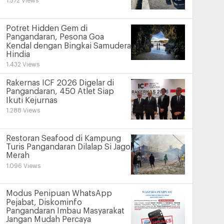
1.572 Views
Potret Hidden Gem di
Pangandaran, Pesona Goa
Kendal dengan Bingkai Samudera
Hindia
1.432 Views
Rakernas ICF 2026 Digelar di
Pangandaran, 450 Atlet Siap
Ikuti Kejurnas
1.288 Views
Restoran Seafood di Kampung
Turis Pangandaran Dilalap Si Jago
Merah
1.096 Views
Modus Penipuan WhatsApp
Pejabat, Diskominfo
Pangandaran Imbau Masyarakat
Jangan Mudah Percaya