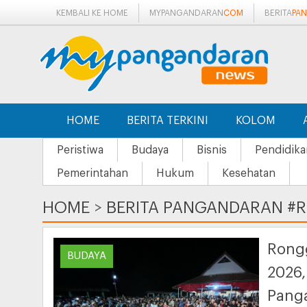
KEMBALI KE HOME
MYPANGANDARAN
COM
BERITA
PA
HOME
BERITA TERKINI
KOLOM
Peristiwa
Budaya
Bisnis
Pendidika
Pemerintahan
Hukum
Kesehatan
HOME
>
BERITA PANGANDARAN 
Rongg
BUDAYA
2026,
Panga