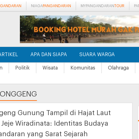
NGANDARAN
NIAGA
PANGANDARAN
MYPANGANDARAN
TOUR
P
ARTIKEL
APA DAN SIAPA
SUARA WARGA
n
Politik
Wisata
Komunitas
Olahraga
#RONGGENG
eng Gunung Tampil di Hajat Laut
 Jeje Wiradinata: Identitas Budaya
ndaran yang Sarat Sejarah