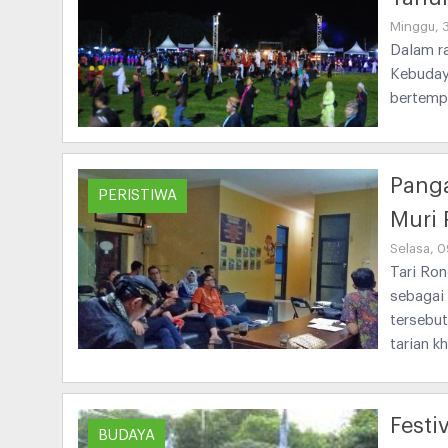
Minggu, 
Dalam r
Kebuday
bertemp
Pang
PERISTIWA
Muri 
Selasa, 
Tari Ro
sebagai 
tersebu
tarian k
Festi
BUDAYA