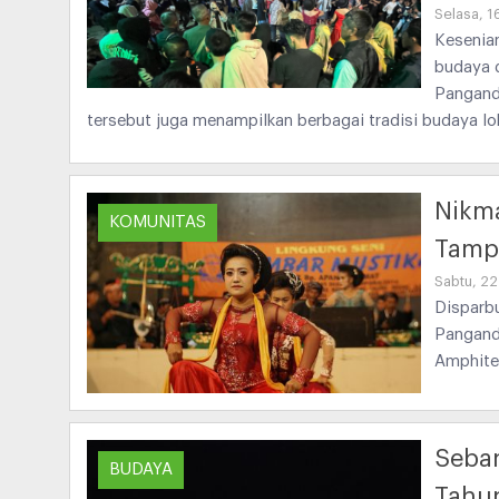
Selasa, 1
Kesenian
budaya 
Panganda
tersebut juga menampilkan berbagai tradisi budaya l
Nikma
KOMUNITAS
Tampi
Sabtu, 22
Disparb
Pangand
Amphitet
Seba
BUDAYA
Tahun