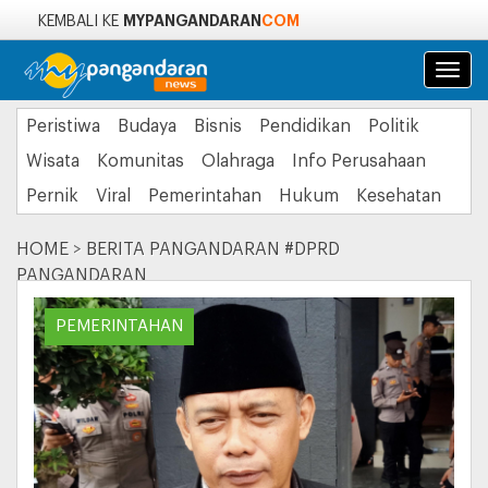
MYPANGANDARAN
COM
KEMBALI KE
Navi
Peristiwa
Budaya
Bisnis
Pendidikan
Politik
Wisata
Komunitas
Olahraga
Info Perusahaan
Pernik
Viral
Pemerintahan
Hukum
Kesehatan
HOME
>
BERITA PANGANDARAN #DPRD
PANGANDARAN
PEMERINTAHAN