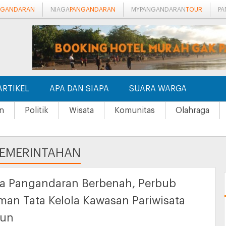
NGANDARAN
NIAGA
PANGANDARAN
MYPANGANDARAN
TOUR
P
ARTIKEL
APA DAN SIAPA
SUARA WARGA
n
Politik
Wisata
Komunitas
Olahraga
PEMERINTAHAN
ta Pangandaran Berbenah, Perbub
an Tata Kelola Kawasan Pariwisata
sun