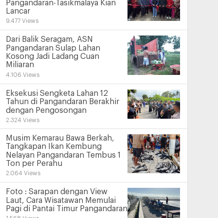
Pangandaran-Tasikmalaya Kian
Lancar
9.477 Views
Dari Balik Seragam, ASN
Pangandaran Sulap Lahan
Kosong Jadi Ladang Cuan
Miliaran
4.106 Views
Eksekusi Sengketa Lahan 12
Tahun di Pangandaran Berakhir
dengan Pengosongan
2.324 Views
Musim Kemarau Bawa Berkah,
Tangkapan Ikan Kembung
Nelayan Pangandaran Tembus 1
Ton per Perahu
2.064 Views
Foto : Sarapan dengan View
Laut, Cara Wisatawan Memulai
Pagi di Pantai Timur Pangandaran