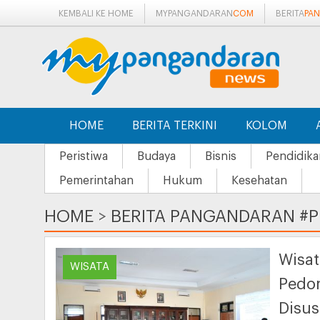
KEMBALI KE HOME
MYPANGANDARAN
COM
BERITA
PA
HOME
BERITA TERKINI
KOLOM
Peristiwa
Budaya
Bisnis
Pendidika
Pemerintahan
Hukum
Kesehatan
HOME
>
BERITA PANGANDARAN #
Wisa
WISATA
Pedom
Disu