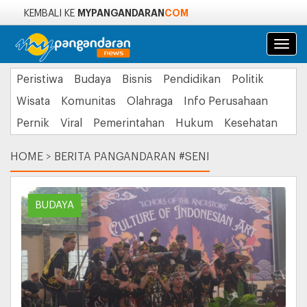
MYPANGANDARAN
COM
KEMBALI KE
Navi
Peristiwa
Budaya
Bisnis
Pendidikan
Politik
Wisata
Komunitas
Olahraga
Info Perusahaan
Pernik
Viral
Pemerintahan
Hukum
Kesehatan
HOME
>
BERITA PANGANDARAN #SENI
BUDAYA