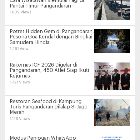
Cara Wisatawan Memulai Pagi di
Pantai Timur Pangandaran
1.609 Views
Potret Hidden Gem di Pangandaran,
Pesona Goa Kendal dengan Bingkai
Samudera Hindia
1.461 Views
Rakernas ICF 2026 Digelar di
Pangandaran, 450 Atlet Siap Ikuti
Kejurnas
1.321 Views
Restoran Seafood di Kampung
Turis Pangandaran Dilalap Si Jago
Merah
1.136 Views
Modus Penipuan WhatsApp