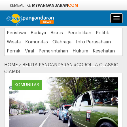
MYPANGANDARAN
COM
KEMBALI KE
Navi
Peristiwa
Budaya
Bisnis
Pendidikan
Politik
Wisata
Komunitas
Olahraga
Info Perusahaan
Pernik
Viral
Pemerintahan
Hukum
Kesehatan
HOME
>
BERITA PANGANDARAN #COROLLA CLASSIC
CIAMIS
KOMUNITAS