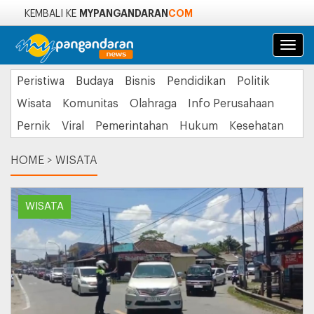
MYPANGANDARAN
COM
KEMBALI KE
Navi
Peristiwa
Budaya
Bisnis
Pendidikan
Politik
Wisata
Komunitas
Olahraga
Info Perusahaan
Pernik
Viral
Pemerintahan
Hukum
Kesehatan
HOME
>
WISATA
WISATA