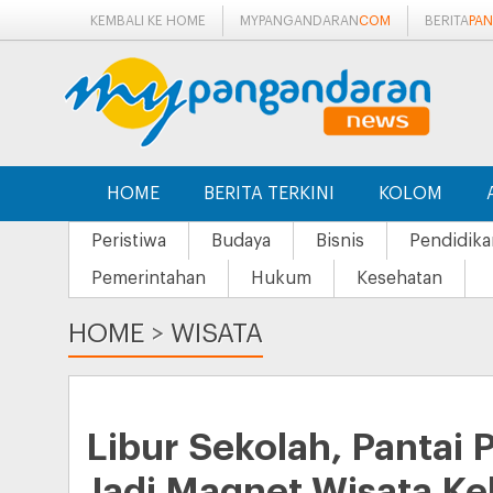
KEMBALI KE HOME
MYPANGANDARAN
COM
BERITA
PA
HOME
BERITA TERKINI
KOLOM
Peristiwa
Budaya
Bisnis
Pendidika
Pemerintahan
Hukum
Kesehatan
HOME
>
WISATA
Libur Sekolah, Pantai
Jadi Magnet Wisata Ke