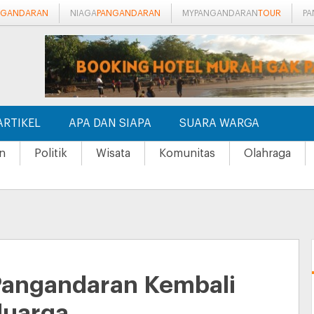
NGANDARAN
NIAGA
PANGANDARAN
MYPANGANDARAN
TOUR
P
ARTIKEL
APA DAN SIAPA
SUARA WARGA
n
Politik
Wisata
Komunitas
Olahraga
 Pangandaran Kembali
luarga