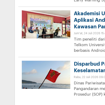
Early Warning S
Akademisi U
Aplikasi An
Kawasan Pa
Jum'at, 24 Juli 2026 15
Tim peneliti dar
Telkom Univers
berbasis Androi
Disparbud P
Keselamatan
Rabu, 22 Juli 2026 09:
Dinas Pariwisat
Pangandaran me
Prosedur (SOP) 