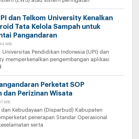
ystem (EWS) atau sistem peringatan
PI dan Telkom University Kenalkan
droid Tata Kelola Sampah untuk
ntai Pangandaran
:44 WIB
i Universitas Pendidikan Indonesia (UPI) dan
ity memperkenalkan pengembangan aplikasi
d
angandaran Perketat SOP
 dan Perizinan Wisata
07 WIB
a dan Kebudayaan (Disparbud) Kabupaten
mperketat penerapan Standar Operasional
keselamatan serta