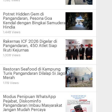
1.592 Views
Potret Hidden Gem di
Pangandaran, Pesona Goa
Kendal dengan Bingkai Samudera
Hindia
1.448 Views
Rakernas ICF 2026 Digelar di
Pangandaran, 450 Atlet Siap
Ikuti Kejurnas
1.308 Views
Restoran Seafood di Kampung
Turis Pangandaran Dilalap Si Jago
Merah
1.119 Views
Modus Penipuan WhatsApp
Pejabat, Diskominfo
Pangandaran Imbau Masyarakat
Jangan Mudah Percaya