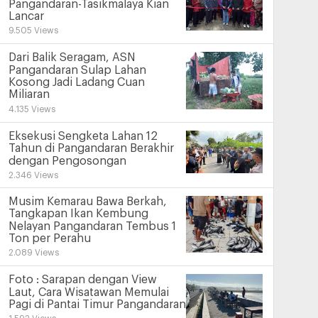
Pangandaran-Tasikmalaya Kian
Lancar
9.505 Views
Dari Balik Seragam, ASN
Pangandaran Sulap Lahan
Kosong Jadi Ladang Cuan
Miliaran
4.135 Views
Eksekusi Sengketa Lahan 12
Tahun di Pangandaran Berakhir
dengan Pengosongan
2.346 Views
Musim Kemarau Bawa Berkah,
Tangkapan Ikan Kembung
Nelayan Pangandaran Tembus 1
Ton per Perahu
2.089 Views
Foto : Sarapan dengan View
Laut, Cara Wisatawan Memulai
Pagi di Pantai Timur Pangandaran