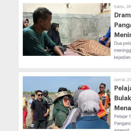
Sabtu, 28
Drama
Pang
Meni
Dua pela
meningga
kejadian
Jum'at, 2
Pelaj
Bulak
Menan
Pelajar 
Panganda
intensif.