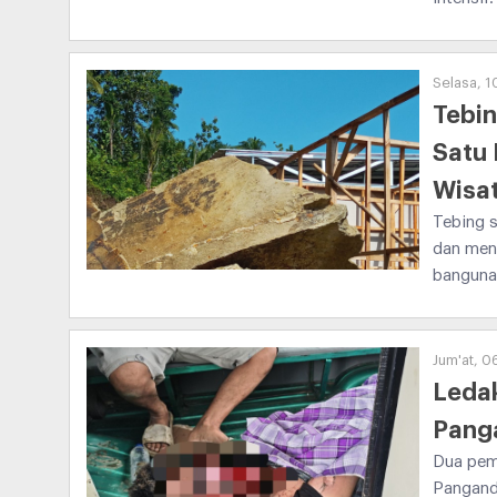
Selasa, 1
Tebin
Satu
Wisa
Tebing s
dan men
bangunan
Jum'at, 0
Leda
Pang
Dua pem
Pangand