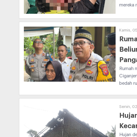
mereka 
Kamis, 05
Ruma
Beliu
Pang
Rumah mi
Ciganje
bedah r
Senin, 02
Hujan
Keca
Hujan d