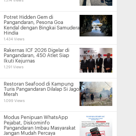
1.574 Views
Potret Hidden Gem di
Pangandaran, Pesona Goa
Kendal dengan Bingkai Samudera
Hindia
1.434 Views
Rakernas ICF 2026 Digelar di
Pangandaran, 450 Atlet Siap
Ikuti Kejurnas
1.291 Views
Restoran Seafood di Kampung
Turis Pangandaran Dilalap Si Jago
Merah
1.099 Views
Modus Penipuan WhatsApp
Pejabat, Diskominfo
Pangandaran Imbau Masyarakat
Jangan Mudah Percaya