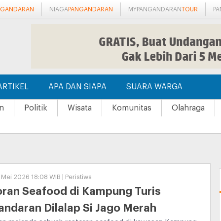
NGANDARAN
NIAGA
PANGANDARAN
MYPANGANDARAN
TOUR
P
ARTIKEL
APA DAN SIAPA
SUARA WARGA
n
Politik
Wisata
Komunitas
Olahraga
 Mei 2026 18:08 WIB | Peristiwa
oran Seafood di Kampung Turis
ndaran Dilalap Si Jago Merah