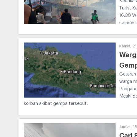
Kebakar
Turis, K
16.30 W
seluruh
Kamis, 21
Warg
Gemp
Getaran
warga m
Panganda
Meski de
korban akibat gempa tersebut.
Jum'at, 1
Cari 