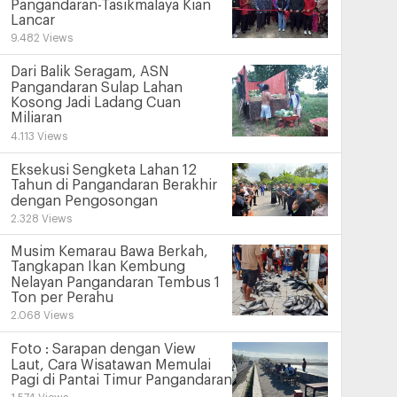
Pangandaran-Tasikmalaya Kian
Lancar
9.482 Views
Dari Balik Seragam, ASN
Pangandaran Sulap Lahan
Kosong Jadi Ladang Cuan
Miliaran
4.113 Views
Eksekusi Sengketa Lahan 12
Tahun di Pangandaran Berakhir
dengan Pengosongan
2.328 Views
Musim Kemarau Bawa Berkah,
Tangkapan Ikan Kembung
Nelayan Pangandaran Tembus 1
Ton per Perahu
2.068 Views
Foto : Sarapan dengan View
Laut, Cara Wisatawan Memulai
Pagi di Pantai Timur Pangandaran