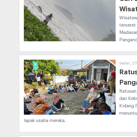
Wisa
Wisatawa
terseret
Madasar
Panganda
Senin, 27
Ratu
Panga
Ratusan
dan Keb
Kidang P
menuntut
lapak usaha mereka.