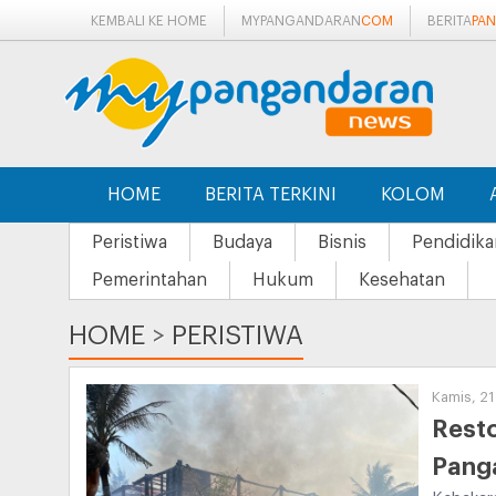
KEMBALI KE HOME
MYPANGANDARAN
COM
BERITA
PA
HOME
BERITA TERKINI
KOLOM
Peristiwa
Budaya
Bisnis
Pendidika
Pemerintahan
Hukum
Kesehatan
HOME
>
PERISTIWA
Kamis, 21
Rest
Panga