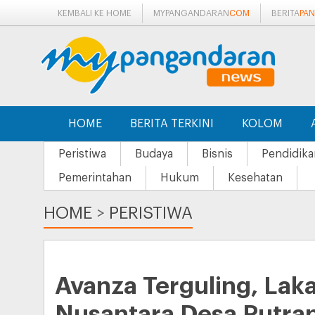
KEMBALI KE HOME
MYPANGANDARAN
COM
BERITA
PA
HOME
BERITA TERKINI
KOLOM
Peristiwa
Budaya
Bisnis
Pendidika
Pemerintahan
Hukum
Kesehatan
HOME
>
PERISTIWA
Avanza Terguling, Laka
Nusantara Desa Putra