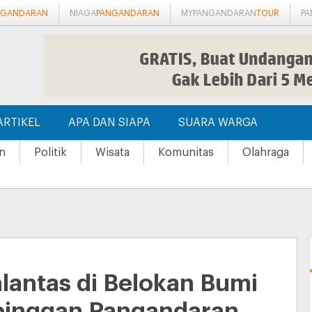
NGANDARAN
NIAGA
PANGANDARAN
MYPANGANDARAN
TOUR
P
ARTIKEL
APA DAN SIAPA
SUARA WARGA
n
Politik
Wisata
Komunitas
Olahraga
lantas di Belokan Bumi
pinggan Pangandaran