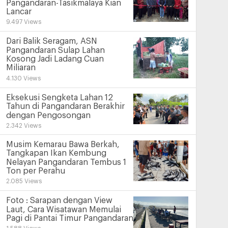
Pangandaran-Tasikmalaya Kian
Lancar
9.497 Views
Dari Balik Seragam, ASN
Pangandaran Sulap Lahan
Kosong Jadi Ladang Cuan
Miliaran
4.130 Views
Eksekusi Sengketa Lahan 12
Tahun di Pangandaran Berakhir
dengan Pengosongan
2.342 Views
Musim Kemarau Bawa Berkah,
Tangkapan Ikan Kembung
Nelayan Pangandaran Tembus 1
Ton per Perahu
2.085 Views
Foto : Sarapan dengan View
Laut, Cara Wisatawan Memulai
Pagi di Pantai Timur Pangandaran