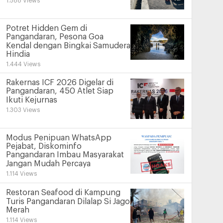
1.588 Views
Potret Hidden Gem di
Pangandaran, Pesona Goa
Kendal dengan Bingkai Samudera
Hindia
1.444 Views
Rakernas ICF 2026 Digelar di
Pangandaran, 450 Atlet Siap
Ikuti Kejurnas
1.303 Views
Modus Penipuan WhatsApp
Pejabat, Diskominfo
Pangandaran Imbau Masyarakat
Jangan Mudah Percaya
1.114 Views
Restoran Seafood di Kampung
Turis Pangandaran Dilalap Si Jago
Merah
1.114 Views