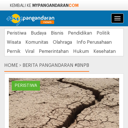
MYPANGANDARAN
COM
KEMBALI KE
Navi
Peristiwa
Budaya
Bisnis
Pendidikan
Politik
Wisata
Komunitas
Olahraga
Info Perusahaan
Pernik
Viral
Pemerintahan
Hukum
Kesehatan
HOME
>
BERITA PANGANDARAN #BNPB
PERISTIWA