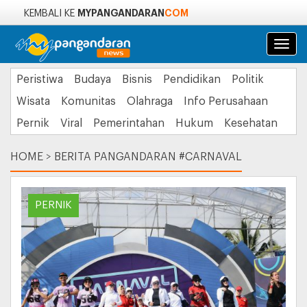
MYPANGANDARAN
COM
KEMBALI KE
Navi
Peristiwa
Budaya
Bisnis
Pendidikan
Politik
Wisata
Komunitas
Olahraga
Info Perusahaan
Pernik
Viral
Pemerintahan
Hukum
Kesehatan
HOME
>
BERITA PANGANDARAN #CARNAVAL
PERNIK