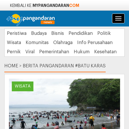
MYPANGANDARAN
COM
KEMBALI KE
Navi
Peristiwa
Budaya
Bisnis
Pendidikan
Politik
Wisata
Komunitas
Olahraga
Info Perusahaan
Pernik
Viral
Pemerintahan
Hukum
Kesehatan
HOME
>
BERITA PANGANDARAN #BATU KARAS
WISATA