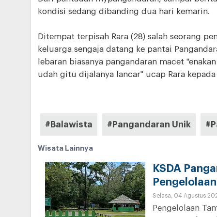
kondisi sedang dibanding dua hari kemarin.
Ditempat terpisah Rara (28) salah seorang p
keluarga sengaja datang ke pantai Pangandara
lebaran biasanya pangandaran macet "enakan 
udah gitu dijalanya lancar" ucap Rara kepad
#Balawista
#Pangandaran Unik
#P
Wisata Lainnya
KSDA Pangan
Pengelolaan 
Selasa, 04 Agustus 20
Pengelolaan Tam