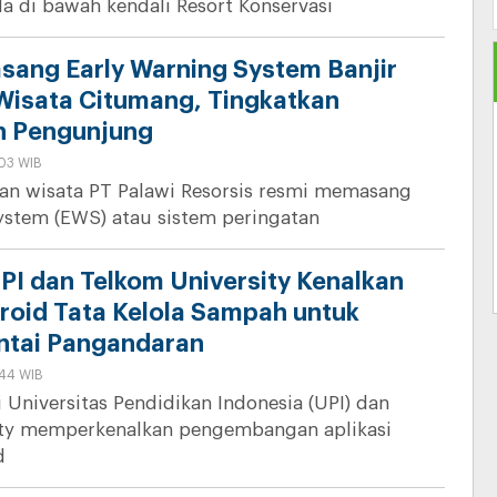
a di bawah kendali Resort Konservasi
asang Early Warning System Banjir
Wisata Citumang, Tingkatkan
n Pengunjung
:03 WIB
an wisata PT Palawi Resorsis resmi memasang
ystem (EWS) atau sistem peringatan
PI dan Telkom University Kenalkan
droid Tata Kelola Sampah untuk
ntai Pangandaran
:44 WIB
i Universitas Pendidikan Indonesia (UPI) dan
ity memperkenalkan pengembangan aplikasi
d