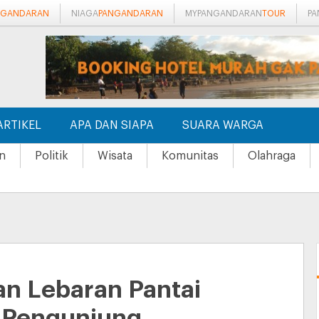
NGANDARAN
NIAGA
PANGANDARAN
MYPANGANDARAN
TOUR
P
ARTIKEL
APA DAN SIAPA
SUARA WARGA
n
Politik
Wisata
Komunitas
Olahraga
an Lebaran Pantai
i Pengunjung