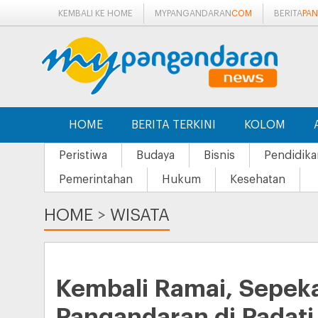
KEMBALI KE HOME
MYPANGANDARAN
COM
BERITA
PA
HOME
BERITA TERKINI
KOLOM
Peristiwa
Budaya
Bisnis
Pendidika
Pemerintahan
Hukum
Kesehatan
HOME
>
WISATA
Kembali Ramai, Sepek
Pangandaran di Padat