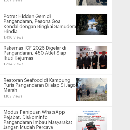
1.577 Views
Potret Hidden Gem di
Pangandaran, Pesona Goa
Kendal dengan Bingkai Samudera
Hindia
1.436 Views
Rakernas ICF 2026 Digelar di
Pangandaran, 450 Atlet Siap
Ikuti Kejurnas
1.294 Views
Restoran Seafood di Kampung
Turis Pangandaran Dilalap Si Jago
Merah
1.102 Views
Modus Penipuan WhatsApp
Pejabat, Diskominfo
Pangandaran Imbau Masyarakat
Jangan Mudah Percaya