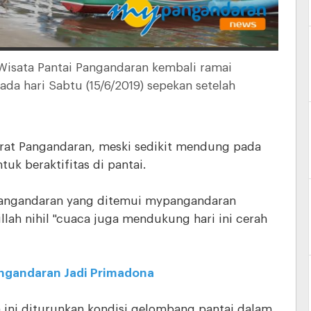
isata Pantai Pangandaran kembali ramai
da hari Sabtu (15/6/2019) sepekan setelah
arat Pangandaran, meski sedikit mendung pada
uk beraktifitas di pantai.
 Pangandaran yang ditemui mypangandaran
lah nihil "cuaca juga mendukung hari ini cerah
ngandaran Jadi Primadona
 ini diturunkan kondisi gelombang pantai dalam