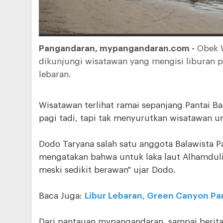
Pangandaran, mypangandaran.com -
Obek W
dikunjungi wisatawan yang mengisi liburan pa
lebaran.
Wisatawan terlihat ramai sepanjang Pantai B
pagi tadi, tapi tak menyurutkan wisatawan unt
Dodo Taryana salah satu anggota Balawista
mengatakan bahwa untuk laka laut Alhamdulil
meski sedikit berawan" ujar Dodo.
Baca Juga:
Libur Lebaran, Green Canyon Pa
Dari pantauan mypangandaran, sampai berita