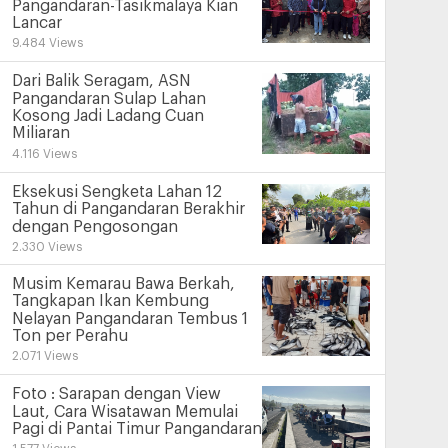
Pangandaran-Tasikmalaya Kian
Lancar
9.484 Views
Dari Balik Seragam, ASN
Pangandaran Sulap Lahan
Kosong Jadi Ladang Cuan
Miliaran
4.116 Views
Eksekusi Sengketa Lahan 12
Tahun di Pangandaran Berakhir
dengan Pengosongan
2.330 Views
Musim Kemarau Bawa Berkah,
Tangkapan Ikan Kembung
Nelayan Pangandaran Tembus 1
Ton per Perahu
2.071 Views
Foto : Sarapan dengan View
Laut, Cara Wisatawan Memulai
Pagi di Pantai Timur Pangandaran