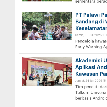
sementara berad
PT Palawi P
Bandang di 
Keselamata
Kamis, 30 Juli 2026 18
Pengelola kawas
Early Warning S
Akademisi U
Aplikasi An
Kawasan Pa
Jum'at, 24 Juli 2026 15
Tim peneliti dar
Telkom Univers
berbasis Androi