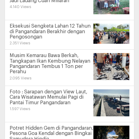
Jadi Ladang Cuan Miliaran
4.140 Views
Eksekusi Sengketa Lahan 12 Tahun
di Pangandaran Berakhir dengan
Pengosongan
2.351 Views
Musim Kemarau Bawa Berkah,
Tangkapan Ikan Kembung Nelayan
Pangandaran Tembus 1 Ton per
Perahu
2.095 Views
Foto : Sarapan dengan View Laut,
Cara Wisatawan Memulai Pagi di
Pantai Timur Pangandaran
1.597 Views
Potret Hidden Gem di Pangandaran,
Pesona Goa Kendal dengan Bingkai
Samudera Hindia