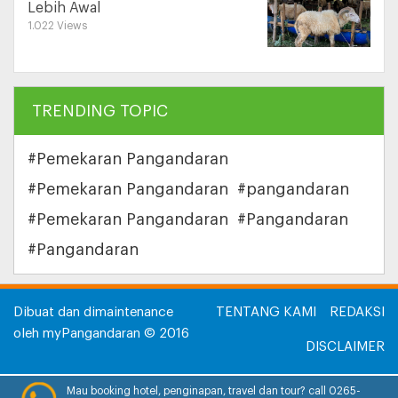
Lebih Awal
1.022 Views
TRENDING TOPIC
#Pemekaran Pangandaran
#Pemekaran Pangandaran
#pangandaran
#Pemekaran Pangandaran
#Pangandaran
#Pangandaran
Dibuat dan dimaintenance
TENTANG KAMI
REDAKSI
oleh myPangandaran © 2016
DISCLAIMER
INFORMASI IKLAN
Mau booking hotel, penginapan, travel dan tour? call 0265-