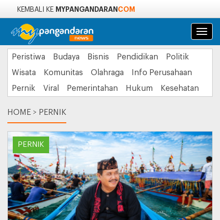
MYPANGANDARAN
COM
KEMBALI KE
Navi
Peristiwa
Budaya
Bisnis
Pendidikan
Politik
Wisata
Komunitas
Olahraga
Info Perusahaan
Pernik
Viral
Pemerintahan
Hukum
Kesehatan
HOME
>
PERNIK
PERNIK