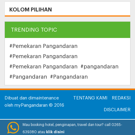
KOLOM PILIHAN
TRENDING TOPIC
#Pemekaran Pangandaran
#Pemekaran Pangandaran
#Pemekaran Pangandaran
#pangandaran
#Pangandaran
#Pangandaran
Dibuat dan dimaintenance
TENTANG KAMI
REDAKSI
oleh myPangandaran © 2016
DISCLAIMER
INFORMASI IKLAN
Mau booking hotel, penginapan, travel dan tour? call 0265-
639380 atau
klik disini
HUBUNGI KAMI