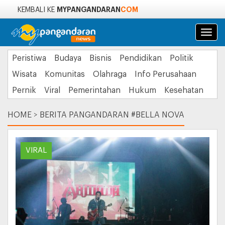
MYPANGANDARAN
COM
KEMBALI KE
Navi
Peristiwa
Budaya
Bisnis
Pendidikan
Politik
Wisata
Komunitas
Olahraga
Info Perusahaan
Pernik
Viral
Pemerintahan
Hukum
Kesehatan
HOME
>
BERITA PANGANDARAN #BELLA NOVA
VIRAL