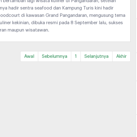
ah bertambah lagi wisata kuliner di Pangandaran, setelah
ya hadir sentra seafood dan Kampung Turis kini hadir
oodcourt di kawasan Grand Pangandaran, mengusung tema
uliner kekinian, dibuka resmi pada 8 September lalu, sukses
aran maupun wisatawan.
Awal
Sebelumnya
1
Selanjutnya
Akhir