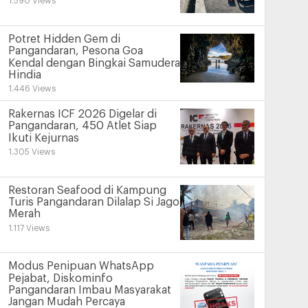
1.590 Views
Potret Hidden Gem di
Pangandaran, Pesona Goa
Kendal dengan Bingkai Samudera
Hindia
1.446 Views
Rakernas ICF 2026 Digelar di
Pangandaran, 450 Atlet Siap
Ikuti Kejurnas
1.305 Views
Restoran Seafood di Kampung
Turis Pangandaran Dilalap Si Jago
Merah
1.117 Views
Modus Penipuan WhatsApp
Pejabat, Diskominfo
Pangandaran Imbau Masyarakat
Jangan Mudah Percaya