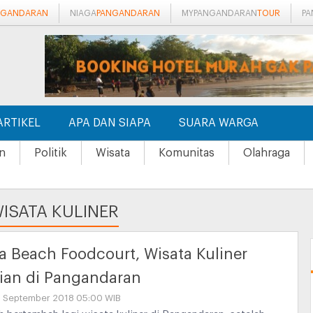
NGANDARAN
NIAGA
PANGANDARAN
MYPANGANDARAN
TOUR
P
ARTIKEL
APA DAN SIAPA
SUARA WARGA
n
Politik
Wisata
Komunitas
Olahraga
ISATA KULINER
 Beach Foodcourt, Wisata Kuliner
ian di Pangandaran
11 September 2018 05:00 WIB