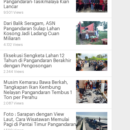
Pangandaran-Tasikmalaya Kian
Lancar
9.501 Views
Dari Balik Seragam, ASN
Pangandaran Sulap Lahan
Kosong Jadi Ladang Cuan
Miliaran
4.132 Views
Eksekusi Sengketa Lahan 12
Tahun di Pangandaran Berakhir
dengan Pengosongan
2.344 Views
Musim Kemarau Bawa Berkah,
Tangkapan Ikan Kembung
Nelayan Pangandaran Tembus 1
Ton per Perahu
2.087 Views
Foto : Sarapan dengan View
Laut, Cara Wisatawan Memulai
Pagi di Pantai Timur Pangandaran