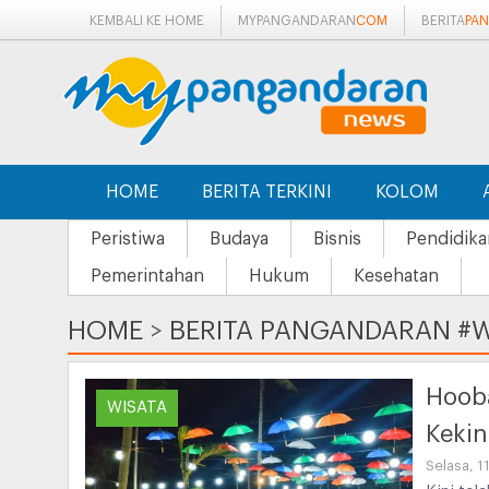
KEMBALI KE HOME
MYPANGANDARAN
COM
BERITA
PA
HOME
BERITA TERKINI
KOLOM
Peristiwa
Budaya
Bisnis
Pendidika
Pemerintahan
Hukum
Kesehatan
HOME
>
BERITA PANGANDARAN #W
Hooba
WISATA
Kekin
Selasa, 