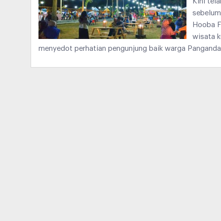
Kini tel
sebelumn
Hooba F
wisata k
menyedot perhatian pengunjung baik warga Pangand