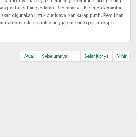
tahan Jokowi-JK tengah membangun keramba jaring apung
epas pantai di Pangandaran. Rencananya, keramba-keramba
 akan digunakan untuk budidaya ikan kakap putih. Pemilihan
renakan ikan kakap putih dianggap memiliki pasar ekspor
Awal
Sebelumnya
1
Selanjutnya
Akhir