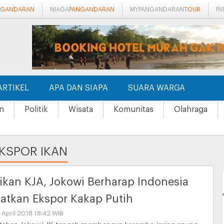
NGANDARAN
NIAGA
PANGANDARAN
MYPANGANDARAN
TOUR
P
ARTIKEL
APA DAN SIAPA
SUARA WARGA
n
Politik
Wisata
Komunitas
Olahraga
KSPOR IKAN
kan KJA, Jokowi Berharap Indonesia
atkan Ekspor Kakap Putih
 April 2018 18:42 WIB