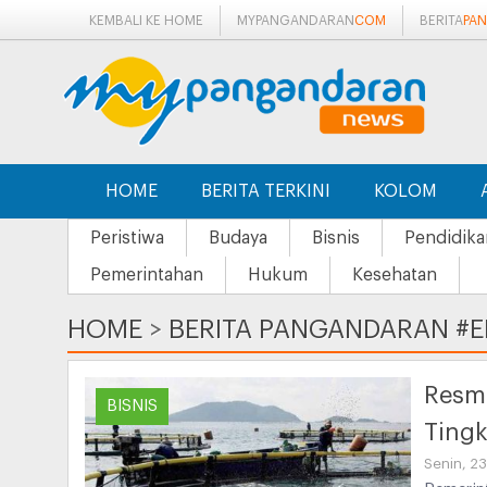
KEMBALI KE HOME
MYPANGANDARAN
COM
BERITA
PA
HOME
BERITA TERKINI
KOLOM
Peristiwa
Budaya
Bisnis
Pendidika
Pemerintahan
Hukum
Kesehatan
HOME
>
BERITA PANGANDARAN #E
Resmi
BISNIS
Tingk
Senin, 23