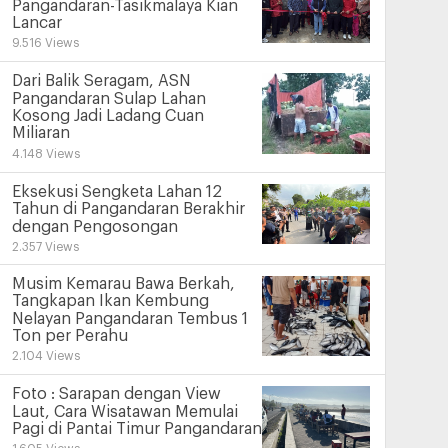
Pangandaran-Tasikmalaya Kian
Lancar
9.516 Views
Dari Balik Seragam, ASN
Pangandaran Sulap Lahan
Kosong Jadi Ladang Cuan
Miliaran
4.148 Views
Eksekusi Sengketa Lahan 12
Tahun di Pangandaran Berakhir
dengan Pengosongan
2.357 Views
Musim Kemarau Bawa Berkah,
Tangkapan Ikan Kembung
Nelayan Pangandaran Tembus 1
Ton per Perahu
2.104 Views
Foto : Sarapan dengan View
Laut, Cara Wisatawan Memulai
Pagi di Pantai Timur Pangandaran