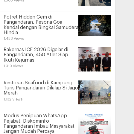
1.605 Views
Potret Hidden Gem di
Pangandaran, Pesona Goa
Kendal dengan Bingkai Samudera
Hindia
1.458 Views
Rakernas ICF 2026 Digelar di
Pangandaran, 450 Atlet Siap
Ikuti Kejurnas
1.319 Views
Restoran Seafood di Kampung
Turis Pangandaran Dilalap Si Jago
Merah
1.132 Views
Modus Penipuan WhatsApp
Pejabat, Diskominfo
Pangandaran Imbau Masyarakat
Jangan Mudah Percaya