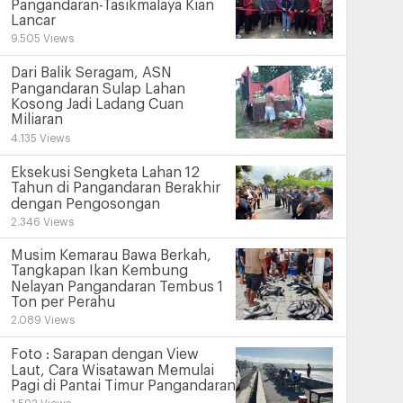
Pangandaran-Tasikmalaya Kian
Lancar
9.505 Views
Dari Balik Seragam, ASN
Pangandaran Sulap Lahan
Kosong Jadi Ladang Cuan
Miliaran
4.135 Views
Eksekusi Sengketa Lahan 12
Tahun di Pangandaran Berakhir
dengan Pengosongan
2.346 Views
Musim Kemarau Bawa Berkah,
Tangkapan Ikan Kembung
Nelayan Pangandaran Tembus 1
Ton per Perahu
2.089 Views
Foto : Sarapan dengan View
Laut, Cara Wisatawan Memulai
Pagi di Pantai Timur Pangandaran