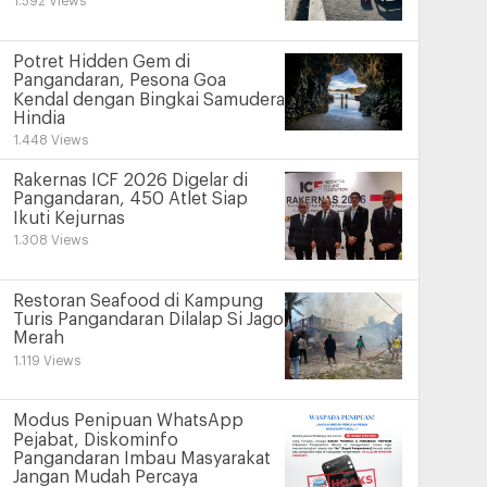
1.592 Views
Potret Hidden Gem di
Pangandaran, Pesona Goa
Kendal dengan Bingkai Samudera
Hindia
1.448 Views
Rakernas ICF 2026 Digelar di
Pangandaran, 450 Atlet Siap
Ikuti Kejurnas
1.308 Views
Restoran Seafood di Kampung
Turis Pangandaran Dilalap Si Jago
Merah
1.119 Views
Modus Penipuan WhatsApp
Pejabat, Diskominfo
Pangandaran Imbau Masyarakat
Jangan Mudah Percaya