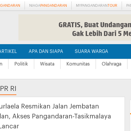
NGANDARAN
NIAGA
PANGANDARAN
MYPANGANDARAN
TOUR
P
ARTIKEL
APA DAN SIAPA
SUARA WARGA
n
Politik
Wisata
Komunitas
Olahraga
PR RI
urlaela Resmikan Jalan Jembatan
lan, Akses Pangandaran-Tasikmalaya
Lancar