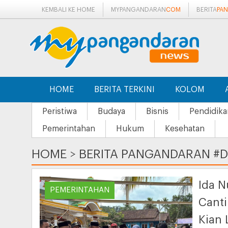
KEMBALI KE HOME
MYPANGANDARAN
COM
BERITA
PA
HOME
BERITA TERKINI
KOLOM
Peristiwa
Budaya
Bisnis
Pendidika
Pemerintahan
Hukum
Kesehatan
HOME
>
BERITA PANGANDARAN #D
Ida N
PEMERINTAHAN
Canti
Kian 