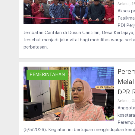
Selasa, 1
Akses p
Tasikmal
PDI Perj
Jembatan Cantilan di Dusun Cantilan, Desa Kertajaya
tersebut menjadi jalur vital bagi mobilitas warga serta
perbatasan.
Pere
PEMERINTAHAN
Melal
DPR R
Selasa, 
Anggota
kesetara
Perempu
(5/5/2026). Kegiatan ini bertujuan menghidupkan kem