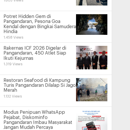
1.605 Views
Potret Hidden Gem di
Pangandaran, Pesona Goa
Kendal dengan Bingkai Samudera
Hindia
1.458 Views
Rakernas ICF 2026 Digelar di
Pangandaran, 450 Atlet Siap
Ikuti Kejurnas
1.319 Views
Restoran Seafood di Kampung
Turis Pangandaran Dilalap Si Jago
Merah
1.132 Views
Modus Penipuan WhatsApp
Pejabat, Diskominfo
Pangandaran Imbau Masyarakat
Jangan Mudah Percaya