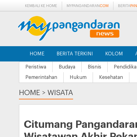
KEMBALI KE HOME
MYPANGANDARAN
COM
BERITA
PA
HOME
BERITA TERKINI
KOLOM
Peristiwa
Budaya
Bisnis
Pendidika
Pemerintahan
Hukum
Kesehatan
HOME
>
WISATA
Citumang Pangandaran 
Wisatawan Akhir Peka