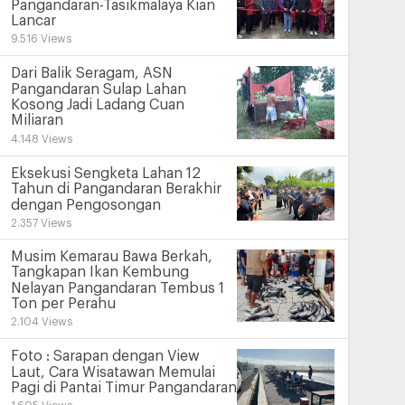
Pangandaran-Tasikmalaya Kian
Lancar
9.516 Views
Dari Balik Seragam, ASN
Pangandaran Sulap Lahan
Kosong Jadi Ladang Cuan
Miliaran
4.148 Views
Eksekusi Sengketa Lahan 12
Tahun di Pangandaran Berakhir
dengan Pengosongan
2.357 Views
Musim Kemarau Bawa Berkah,
Tangkapan Ikan Kembung
Nelayan Pangandaran Tembus 1
Ton per Perahu
2.104 Views
Foto : Sarapan dengan View
Laut, Cara Wisatawan Memulai
Pagi di Pantai Timur Pangandaran