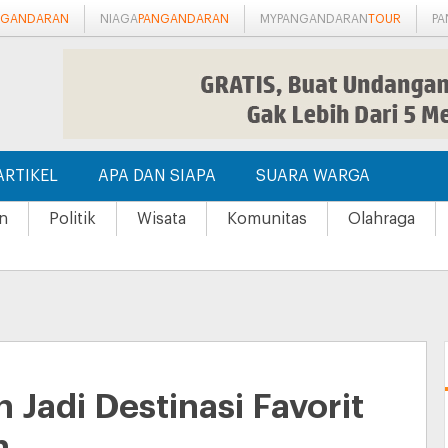
NGANDARAN
NIAGA
PANGANDARAN
MYPANGANDARAN
TOUR
P
ARTIKEL
APA DAN SIAPA
SUARA WARGA
n
Politik
Wisata
Komunitas
Olahraga
Jadi Destinasi Favorit
n