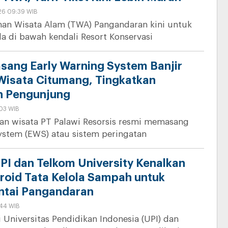
26 09:39 WIB
an Wisata Alam (TWA) Pangandaran kini untuk
a di bawah kendali Resort Konservasi
asang Early Warning System Banjir
Wisata Citumang, Tingkatkan
n Pengunjung
:03 WIB
an wisata PT Palawi Resorsis resmi memasang
ystem (EWS) atau sistem peringatan
PI dan Telkom University Kenalkan
droid Tata Kelola Sampah untuk
ntai Pangandaran
:44 WIB
i Universitas Pendidikan Indonesia (UPI) dan