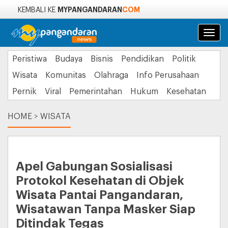
MYPANGANDARAN
COM
KEMBALI KE
Navi
Peristiwa
Budaya
Bisnis
Pendidikan
Politik
Wisata
Komunitas
Olahraga
Info Perusahaan
Pernik
Viral
Pemerintahan
Hukum
Kesehatan
HOME
>
WISATA
Apel Gabungan Sosialisasi
Protokol Kesehatan di Objek
Wisata Pantai Pangandaran,
Wisatawan Tanpa Masker Siap
Ditindak Tegas