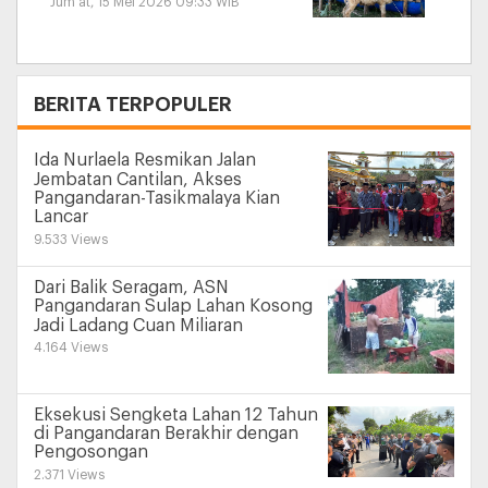
Jum'at, 15 Mei 2026 09:33 WIB
+
BERITA TERPOPULER
Ida Nurlaela Resmikan Jalan
Jembatan Cantilan, Akses
Pangandaran-Tasikmalaya Kian
Lancar
9.533 Views
Dari Balik Seragam, ASN
Pangandaran Sulap Lahan Kosong
Jadi Ladang Cuan Miliaran
4.164 Views
Eksekusi Sengketa Lahan 12 Tahun
di Pangandaran Berakhir dengan
Pengosongan
2.371 Views