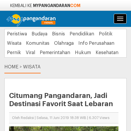
MYPANGANDARAN
COM
KEMBALI KE
Navi
Peristiwa
Budaya
Bisnis
Pendidikan
Politik
Wisata
Komunitas
Olahraga
Info Perusahaan
Pernik
Viral
Pemerintahan
Hukum
Kesehatan
HOME
>
WISATA
Citumang Pangandaran, Jadi
Destinasi Favorit Saat Lebaran
Oleh Redaksi | Selasa, 11 Juni 2019 18:38 WIB | 6.307 Views