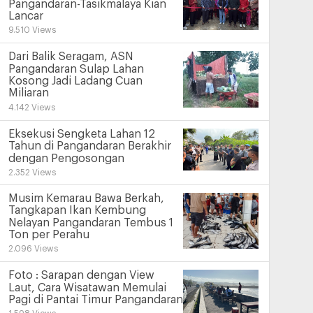
Pangandaran-Tasikmalaya Kian
Lancar
9.510 Views
Dari Balik Seragam, ASN
Pangandaran Sulap Lahan
Kosong Jadi Ladang Cuan
Miliaran
4.142 Views
Eksekusi Sengketa Lahan 12
Tahun di Pangandaran Berakhir
dengan Pengosongan
2.352 Views
Musim Kemarau Bawa Berkah,
Tangkapan Ikan Kembung
Nelayan Pangandaran Tembus 1
Ton per Perahu
2.096 Views
Foto : Sarapan dengan View
Laut, Cara Wisatawan Memulai
Pagi di Pantai Timur Pangandaran