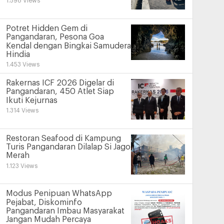
1.598 Views
Potret Hidden Gem di
Pangandaran, Pesona Goa
Kendal dengan Bingkai Samudera
Hindia
1.453 Views
Rakernas ICF 2026 Digelar di
Pangandaran, 450 Atlet Siap
Ikuti Kejurnas
1.314 Views
Restoran Seafood di Kampung
Turis Pangandaran Dilalap Si Jago
Merah
1.123 Views
Modus Penipuan WhatsApp
Pejabat, Diskominfo
Pangandaran Imbau Masyarakat
Jangan Mudah Percaya