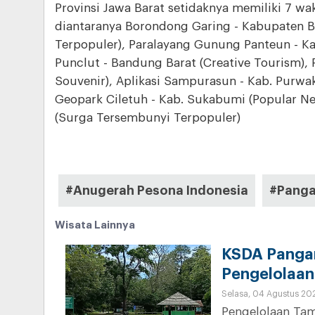
Provinsi Jawa Barat setidaknya memiliki 7 wa
diantaranya Borondong Garing - Kabupaten B
Terpopuler), Paralayang Gunung Panteun - Ka
Punclut - Bandung Barat (Creative Tourism), 
Souvenir), Aplikasi Sampurasun - Kab. Purwak
Geopark Ciletuh - Kab. Sukabumi (Popular Ne
(Surga Tersembunyi Terpopuler)
#Anugerah Pesona Indonesia
#Panga
Wisata Lainnya
KSDA Pangan
Pengelolaan 
Selasa, 04 Agustus 20
Pengelolaan Tam