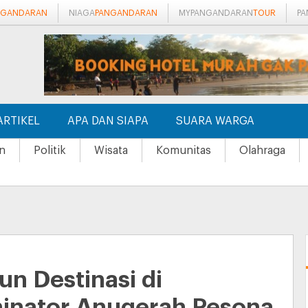
NGANDARAN
NIAGA
PANGANDARAN
MYPANGANDARAN
TOUR
P
ARTIKEL
APA DAN SIAPA
SUARA WARGA
n
Politik
Wisata
Komunitas
Olahraga
un Destinasi di
inator Anugerah Pesona