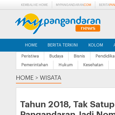
KEMBALI KE HOME
MYPANGANDARAN
COM
BERITA
PA
HOME
BERITA TERKINI
KOLOM
Peristiwa
Budaya
Bisnis
Pendidika
Pemerintahan
Hukum
Kesehatan
HOME
>
WISATA
Tahun 2018, Tak Satup
Pangandaran Jadi Nom