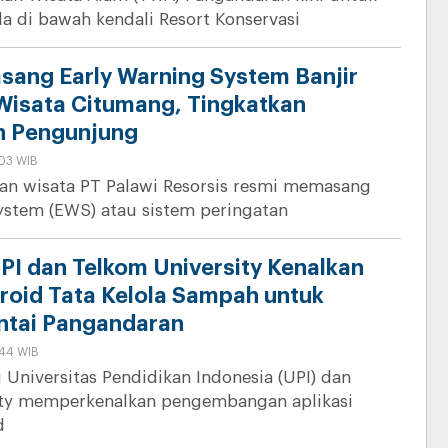
a di bawah kendali Resort Konservasi
asang Early Warning System Banjir
Wisata Citumang, Tingkatkan
n Pengunjung
:03 WIB
an wisata PT Palawi Resorsis resmi memasang
ystem (EWS) atau sistem peringatan
PI dan Telkom University Kenalkan
droid Tata Kelola Sampah untuk
ntai Pangandaran
:44 WIB
i Universitas Pendidikan Indonesia (UPI) dan
ity memperkenalkan pengembangan aplikasi
d