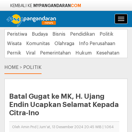
MYPANGANDARAN
COM
KEMBALI KE
Navi
Peristiwa
Budaya
Bisnis
Pendidikan
Politik
Wisata
Komunitas
Olahraga
Info Perusahaan
Pernik
Viral
Pemerintahan
Hukum
Kesehatan
HOME
>
POLITIK
Batal Gugat ke MK, H. Ujang
Endin Ucapkan Selamat Kepada
Citra-Ino
Oleh Amin Pnd | Jum'at, 13 Desember 2024 20:45 WIB | 1.064