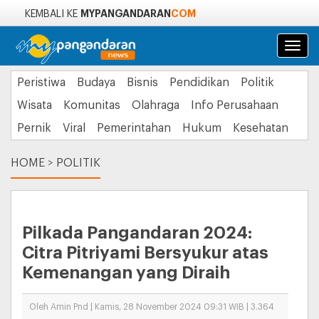
MYPANGANDARAN
COM
KEMBALI KE
Navi
Peristiwa
Budaya
Bisnis
Pendidikan
Politik
Wisata
Komunitas
Olahraga
Info Perusahaan
Pernik
Viral
Pemerintahan
Hukum
Kesehatan
HOME
>
POLITIK
Pilkada Pangandaran 2024:
Citra Pitriyami Bersyukur atas
Kemenangan yang Diraih
Oleh Amin Pnd | Kamis, 28 November 2024 09:31 WIB | 3.364