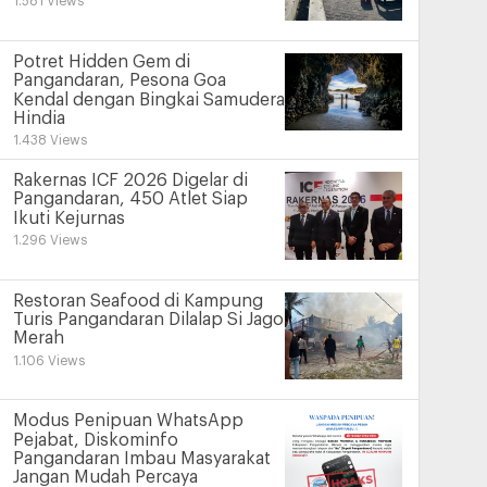
1.581 Views
Potret Hidden Gem di
Pangandaran, Pesona Goa
Kendal dengan Bingkai Samudera
Hindia
1.438 Views
Rakernas ICF 2026 Digelar di
Pangandaran, 450 Atlet Siap
Ikuti Kejurnas
1.296 Views
Restoran Seafood di Kampung
Turis Pangandaran Dilalap Si Jago
Merah
1.106 Views
Modus Penipuan WhatsApp
Pejabat, Diskominfo
Pangandaran Imbau Masyarakat
Jangan Mudah Percaya