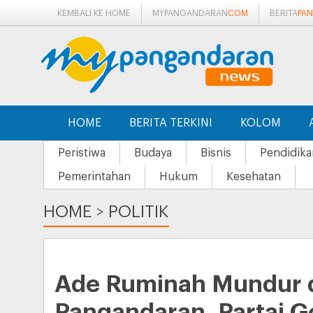
KEMBALI KE HOME
MYPANGANDARAN
COM
BERITA
PA
HOME
BERITA TERKINI
KOLOM
Peristiwa
Budaya
Bisnis
Pendidika
Pemerintahan
Hukum
Kesehatan
HOME
>
POLITIK
Ade Ruminah Mundur d
Pangandaran, Partai G