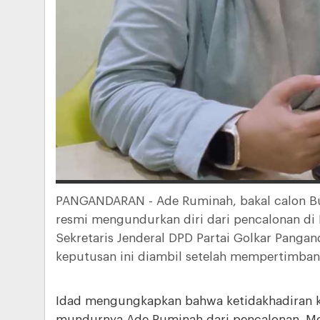
PANGANDARAN - Ade Ruminah, bakal calon Bup
resmi mengundurkan diri dari pencalonan di P
Sekretaris Jenderal DPD Partai Golkar Pangan
keputusan ini diambil setelah mempertimbang
Idad mengungkapkan bahwa ketidakhadiran koa
mundurnya Ade Ruminah dari pencalonan. Menu