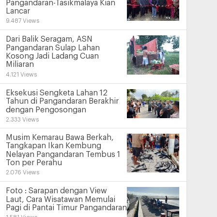
Pangandaran-Tasikmalaya Kian
Lancar
9.487 Views
Dari Balik Seragam, ASN
Pangandaran Sulap Lahan
Kosong Jadi Ladang Cuan
Miliaran
4.121 Views
Eksekusi Sengketa Lahan 12
Tahun di Pangandaran Berakhir
dengan Pengosongan
2.333 Views
Musim Kemarau Bawa Berkah,
Tangkapan Ikan Kembung
Nelayan Pangandaran Tembus 1
Ton per Perahu
2.076 Views
Foto : Sarapan dengan View
Laut, Cara Wisatawan Memulai
Pagi di Pantai Timur Pangandaran