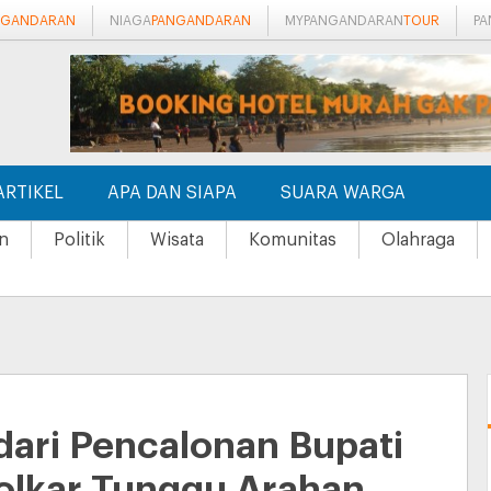
NGANDARAN
NIAGA
PANGANDARAN
MYPANGANDARAN
TOUR
P
ARTIKEL
APA DAN SIAPA
SUARA WARGA
n
Politik
Wisata
Komunitas
Olahraga
ari Pencalonan Bupati
olkar Tunggu Arahan