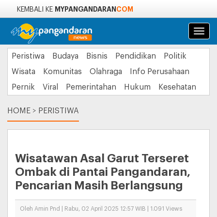
MYPANGANDARAN
COM
KEMBALI KE
Navi
Peristiwa
Budaya
Bisnis
Pendidikan
Politik
Wisata
Komunitas
Olahraga
Info Perusahaan
Pernik
Viral
Pemerintahan
Hukum
Kesehatan
HOME
>
PERISTIWA
Wisatawan Asal Garut Terseret
Ombak di Pantai Pangandaran,
Pencarian Masih Berlangsung
Oleh Amin Pnd | Rabu, 02 April 2025 12:57 WIB | 1.091 Views