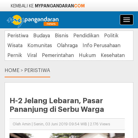
MYPANGANDARAN
COM
KEMBALI KE
Navi
Peristiwa
Budaya
Bisnis
Pendidikan
Politik
Wisata
Komunitas
Olahraga
Info Perusahaan
Pernik
Viral
Pemerintahan
Hukum
Kesehatan
HOME
>
PERISTIWA
H-2 Jelang Lebaran, Pasar
Pananjung di Serbu Warga
Oleh Amin | Senin, 03 Juni 2019 09:54 WIB | 2.176 Views