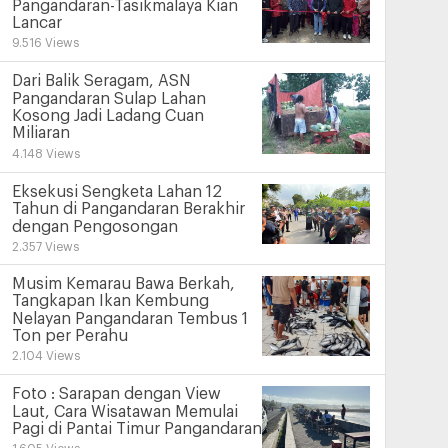
Pangandaran-Tasikmalaya Kian
Lancar
9.516 Views
Dari Balik Seragam, ASN
Pangandaran Sulap Lahan
Kosong Jadi Ladang Cuan
Miliaran
4.148 Views
Eksekusi Sengketa Lahan 12
Tahun di Pangandaran Berakhir
dengan Pengosongan
2.357 Views
Musim Kemarau Bawa Berkah,
Tangkapan Ikan Kembung
Nelayan Pangandaran Tembus 1
Ton per Perahu
2.104 Views
Foto : Sarapan dengan View
Laut, Cara Wisatawan Memulai
Pagi di Pantai Timur Pangandaran