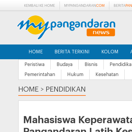
KEMBALI KE HOME
MYPANGANDARAN
COM
BERITA
PA
HOME
BERITA TERKINI
KOLOM
Peristiwa
Budaya
Bisnis
Pendidika
Pemerintahan
Hukum
Kesehatan
HOME
>
PENDIDIKAN
Mahasiswa Keperawat
Pangandaran Latih Ke