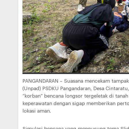
PANGANDARAN – Suasana mencekam tampak di
(Unpad) PSDKU Pangandaran, Desa Cintaratu, 
“korban” bencana longsor tergeletak di tan
keperawatan dengan sigap memberikan perto
lokasi aman.
Simulasi bencana yang mengusung tema Slide