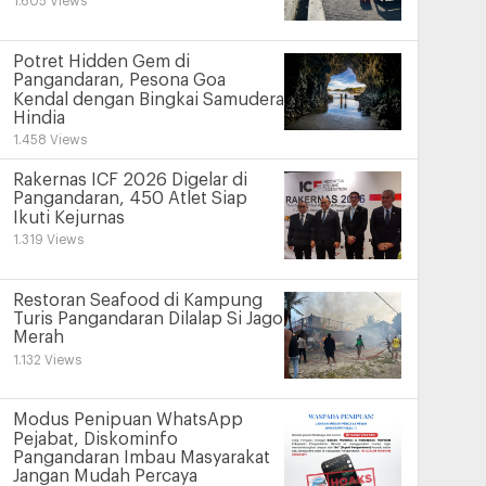
1.605 Views
Potret Hidden Gem di
Pangandaran, Pesona Goa
Kendal dengan Bingkai Samudera
Hindia
1.458 Views
Rakernas ICF 2026 Digelar di
Pangandaran, 450 Atlet Siap
Ikuti Kejurnas
1.319 Views
Restoran Seafood di Kampung
Turis Pangandaran Dilalap Si Jago
Merah
1.132 Views
Modus Penipuan WhatsApp
Pejabat, Diskominfo
Pangandaran Imbau Masyarakat
Jangan Mudah Percaya