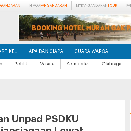
NGANDARAN
NIAGA
PANGANDARAN
MYPANGANDARAN
TOUR
P
ARTIKEL
APA DAN SIAPA
SUARA WARGA
n
Politik
Wisata
Komunitas
Olahraga
an Unpad PSDKU
siapsiagaan Lewat