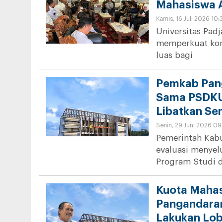
Mahasiswa 
Kamis, 16 Juli 2026 10
Universitas Pad
memperkuat kon
luas bagi
Pemkab Pang
Sama PSDKU
Libatkan Se
Senin, 29 Juni 2026 09
Pemerintah Kab
evaluasi menyel
Program Studi d
Kuota Maha
Pangandaran
Lakukan Lob