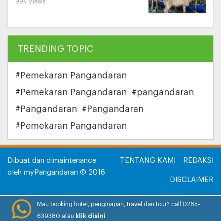
994 Views
TRENDING TOPIC
#Pemekaran Pangandaran
#Pemekaran Pangandaran
#pangandaran
#Pangandaran
#Pangandaran
#Pemekaran Pangandaran
Dibuat dan dimaintenance
TENTANG KAMI
REDAKSI
oleh myPangandaran © 2016
DISCLAIMER
INFORMASI IKLAN
Mau booking hotel, penginapan, travel dan tour? call 0265-
639380 atau
klik disini
HUBUNGI KAMI