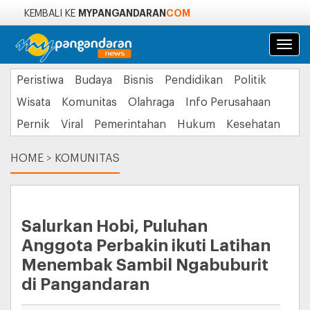
MYPANGANDARAN
COM
KEMBALI KE
Navi
Peristiwa
Budaya
Bisnis
Pendidikan
Politik
Wisata
Komunitas
Olahraga
Info Perusahaan
Pernik
Viral
Pemerintahan
Hukum
Kesehatan
HOME
>
KOMUNITAS
Salurkan Hobi, Puluhan
Anggota Perbakin ikuti Latihan
Menembak Sambil Ngabuburit
di Pangandaran