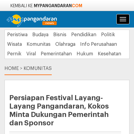
MYPANGANDARAN
COM
KEMBALI KE
Navi
Peristiwa
Budaya
Bisnis
Pendidikan
Politik
Wisata
Komunitas
Olahraga
Info Perusahaan
Pernik
Viral
Pemerintahan
Hukum
Kesehatan
HOME
>
KOMUNITAS
Persiapan Festival Layang-
Layang Pangandaran, Kokos
Minta Dukungan Pemerintah
dan Sponsor