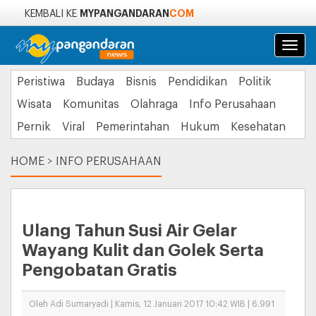
MYPANGANDARAN
COM
KEMBALI KE
Navi
Peristiwa
Budaya
Bisnis
Pendidikan
Politik
Wisata
Komunitas
Olahraga
Info Perusahaan
Pernik
Viral
Pemerintahan
Hukum
Kesehatan
HOME
>
INFO PERUSAHAAN
Ulang Tahun Susi Air Gelar
Wayang Kulit dan Golek Serta
Pengobatan Gratis
Oleh Adi Sumaryadi | Kamis, 12 Januari 2017 10:42 WIB | 6.991