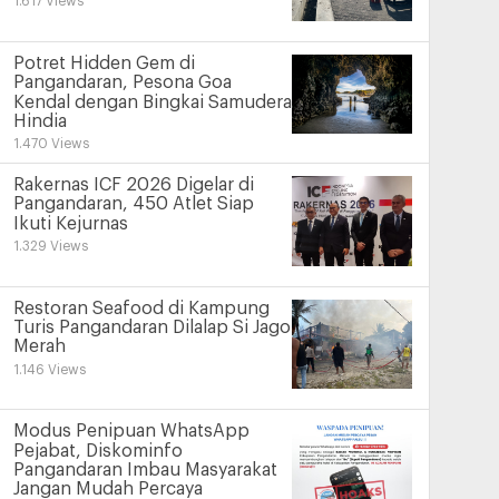
1.617 Views
Potret Hidden Gem di
Pangandaran, Pesona Goa
Kendal dengan Bingkai Samudera
Hindia
1.470 Views
Rakernas ICF 2026 Digelar di
Pangandaran, 450 Atlet Siap
Ikuti Kejurnas
1.329 Views
Restoran Seafood di Kampung
Turis Pangandaran Dilalap Si Jago
Merah
1.146 Views
Modus Penipuan WhatsApp
Pejabat, Diskominfo
Pangandaran Imbau Masyarakat
Jangan Mudah Percaya