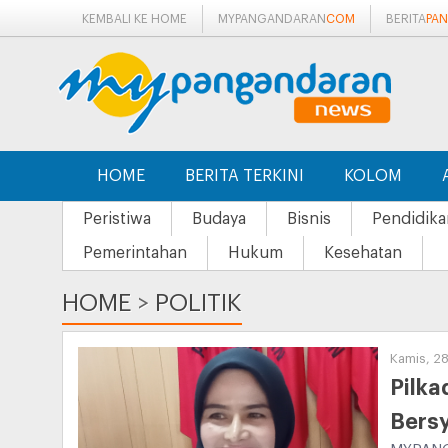
KEMBALI KE HOME
MYPANGANDARAN
COM
BERITA
PA
HOME
BERITA TERKINI
KOLOM
Peristiwa
Budaya
Bisnis
Pendidika
Pemerintahan
Hukum
Kesehatan
HOME
>
POLITIK
Kamis, 28
Pilka
Bersy