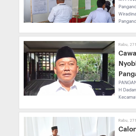
Pangand
Wiradin
Pangand
Rabu, 27 
Cawa
Nyob
Pang
PANGAND
H Dadan
Kecamat
Rabu, 27 
Calon