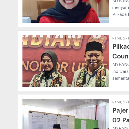
MYPANGA
menyamp
Pilkada
Rabu, 27 
Pilka
Count
MYPANGA
Ino Dars
sementar
Rabu, 27 
Paje
02 P
MYPANGA