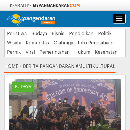
MYPANGANDARAN
COM
KEMBALI KE
Navi
Peristiwa
Budaya
Bisnis
Pendidikan
Politik
Wisata
Komunitas
Olahraga
Info Perusahaan
Pernik
Viral
Pemerintahan
Hukum
Kesehatan
HOME
>
BERITA PANGANDARAN #MULTIKULTURAL
BUDAYA