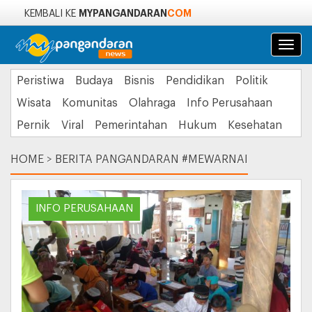
MYPANGANDARAN
COM
KEMBALI KE
Navi
Peristiwa
Budaya
Bisnis
Pendidikan
Politik
Wisata
Komunitas
Olahraga
Info Perusahaan
Pernik
Viral
Pemerintahan
Hukum
Kesehatan
HOME
>
BERITA PANGANDARAN #MEWARNAI
INFO PERUSAHAAN