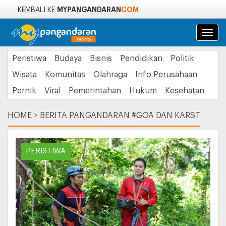
MYPANGANDARAN
COM
KEMBALI KE
Navi
Peristiwa
Budaya
Bisnis
Pendidikan
Politik
Wisata
Komunitas
Olahraga
Info Perusahaan
Pernik
Viral
Pemerintahan
Hukum
Kesehatan
HOME
>
BERITA PANGANDARAN #GOA DAN KARST
PERISTIWA