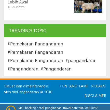
Lebih Awal
1.029 Views
TRENDING TOPIC
#Pemekaran Pangandaran
#Pemekaran Pangandaran
#Pemekaran Pangandaran
#pangandaran
#Pangandaran
#Pangandaran
Dibuat dan dimaintenance
TENTANG KAMI
REDAKSI
oleh myPangandaran © 2016
DISCLAIMER
INFORMASI IKLAN
Mau booking hotel, penginapan, travel dan tour? call 0265-