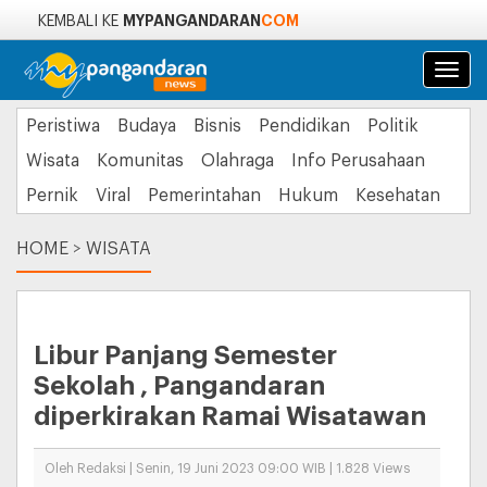
MYPANGANDARAN
COM
KEMBALI KE
Navi
Peristiwa
Budaya
Bisnis
Pendidikan
Politik
Wisata
Komunitas
Olahraga
Info Perusahaan
Pernik
Viral
Pemerintahan
Hukum
Kesehatan
HOME
>
WISATA
Libur Panjang Semester
Sekolah , Pangandaran
diperkirakan Ramai Wisatawan
Oleh Redaksi | Senin, 19 Juni 2023 09:00 WIB | 1.828 Views