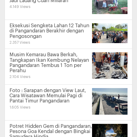
Jadi Ladang Cuan Miliaran
4.149 Views
Eksekusi Sengketa Lahan 12 Tahun
di Pangandaran Berakhir dengan
Pengosongan
2.357 Views
Musim Kemarau Bawa Berkah,
Tangkapan Ikan Kembung Nelayan
Pangandaran Tembus 1 Ton per
Perahu
2.104 Views
Foto : Sarapan dengan View Laut,
Cara Wisatawan Memulai Pagi di
Pantai Timur Pangandaran
1.605 Views
Potret Hidden Gem di Pangandaran,
Pesona Goa Kendal dengan Bingkai
Samudera Hindia