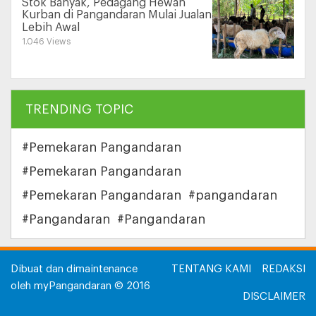
Stok Banyak, Pedagang Hewan
Kurban di Pangandaran Mulai Jualan
Lebih Awal
1.046 Views
TRENDING TOPIC
#Pemekaran Pangandaran
#Pemekaran Pangandaran
#Pemekaran Pangandaran
#pangandaran
#Pangandaran
#Pangandaran
Dibuat dan dimaintenance
TENTANG KAMI
REDAKSI
oleh myPangandaran © 2016
DISCLAIMER