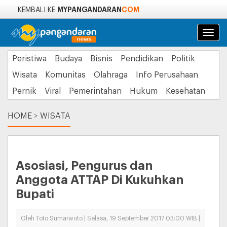
MYPANGANDARAN
COM
KEMBALI KE
Navi
Peristiwa
Budaya
Bisnis
Pendidikan
Politik
Wisata
Komunitas
Olahraga
Info Perusahaan
Pernik
Viral
Pemerintahan
Hukum
Kesehatan
HOME
>
WISATA
Asosiasi, Pengurus dan
Anggota ATTAP Di Kukuhkan
Bupati
Oleh Toto Sumarwoto | Selasa, 19 September 2017 03:00 WIB |