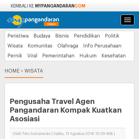
MYPANGANDARAN
COM
KEMBALI KE
Navi
Peristiwa
Budaya
Bisnis
Pendidikan
Politik
Wisata
Komunitas
Olahraga
Info Perusahaan
Pernik
Viral
Pemerintahan
Hukum
Kesehatan
HOME
>
WISATA
Pengusaha Travel Agen
Pangandaran Kompak Kuatkan
Asosiasi
Oleh Toto Sumarwoto | Sabtu, 13 Agustus 2016 10:39 WIB |